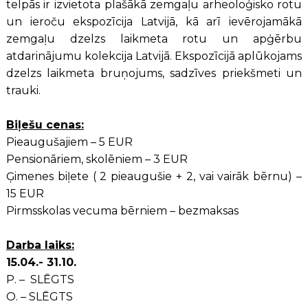
telpās ir izvietota plašākā zemgaļu arheoloģisko rotu
un ieroču ekspozīcija Latvijā, kā arī ievērojamākā
zemgaļu dzelzs laikmeta rotu un apģērbu
atdarinājumu kolekcija Latvijā. Ekspozīcijā aplūkojams
dzelzs laikmeta bruņojums, sadzīves priekšmeti un
trauki.
Biļešu cenas:
Pieaugušajiem – 5 EUR
Pensionāriem, skolēniem – 3 EUR
Ģimenes biļete ( 2 pieaugušie + 2, vai vairāk bērnu) –
15 EUR
Pirmsskolas vecuma bērniem – bezmaksas
Darba laiks:
15.04.- 31.10.
P. – SLĒGTS
O. – SLĒGTS