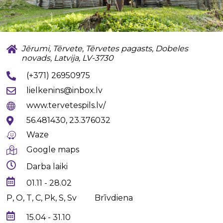
Jērumi, Tērvete, Tērvetes pagasts, Dobeles
novads, Latvija, LV-3730
(+371) 26950975
lielkenins@inbox.lv
www.tervetespils.lv/
56.481430, 23.376032
Waze
Google maps
Darba laiki
01.11 - 28.02
P, O, T, C, Pk, S, Sv
Brīvdiena
15.04 - 31.10