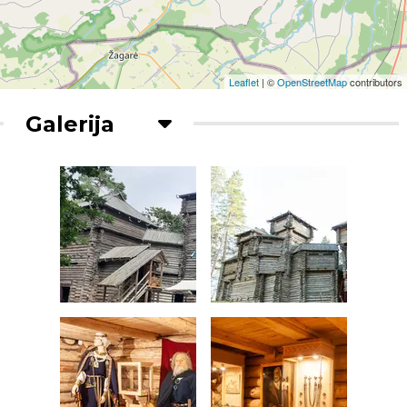
Leaflet
| ©
OpenStreetMap
contributors
Galerija