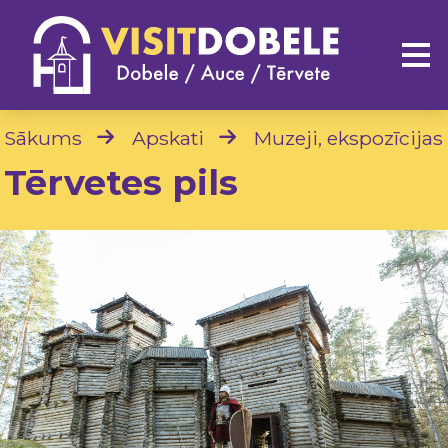
Sākums
Apskati
Muzeji, ekspozīcijas
Tērvetes pils