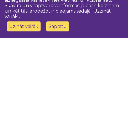
aizliegšana var ietekmēt vietnes funkcionalitāti.
Skaidra un visaptveroša informācija par sīkdatnēm
un kāt tās ierobežot ir pieejams sadaļā "Uzzināt
vairāk".
Uzināt vairāk
Sapratu
Sazinies ar mums
Dobeles novada TIC
turisms@dobele.lv
(+371) 28675118
Dobeles Amatu māja, Baznīcas iela 8, Dobele
Auces TIP