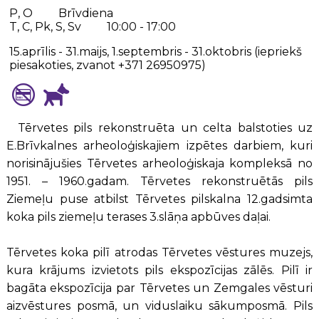
P, O
Brīvdiena
T, C, Pk, S, Sv
10:00 - 17:00
15.aprīlis - 31.maijs, 1.septembris - 31.oktobris (iepriekš
piesakoties, zvanot +371 26950975)
Tērvetes pils rekonstruēta un celta balstoties uz
E.Brīvkalnes arheoloģiskajiem izpētes darbiem, kuri
norisinājušies Tērvetes arheoloģiskaja kompleksā no
1951. – 1960.gadam. Tērvetes rekonstruētās pils
Ziemeļu puse atbilst Tērvetes pilskalna 12.gadsimta
koka pils ziemeļu terases 3.slāņa apbūves daļai.
Tērvetes koka pilī atrodas Tērvetes vēstures muzejs,
kura krājums izvietots pils ekspozīcijas zālēs. Pilī ir
bagāta ekspozīcija par Tērvetes un Zemgales vēsturi
aizvēstures posmā, un viduslaiku sākumposmā. Pils