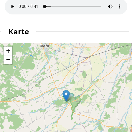
Karte
+
−