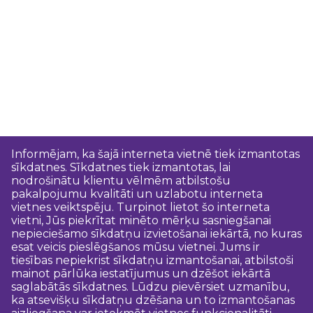
Informējam, ka šajā interneta vietnē tiek izmantotas
sīkdatnes. Sīkdatnes tiek izmantotas, lai
nodrošinātu klientu vēlmēm atbilstošu
pakalpojumu kvalitāti un uzlabotu interneta
vietnes veiktspēju. Turpinot lietot šo interneta
vietni, Jūs piekrītat minēto mērķu sasniegšanai
nepieciešamo sīkdatņu izvietošanai iekārtā, no kuras
esat veicis pieslēgšanos mūsu vietnei. Jums ir
tiesības nepiekrist sīkdatņu izmantošanai, atbilstoši
mainot pārlūka iestatījumus un dzēšot iekārtā
saglabātās sīkdatnes. Lūdzu pievērsiet uzmanību,
ka atsevišķu sīkdatņu dzēšana un to izmantošanas