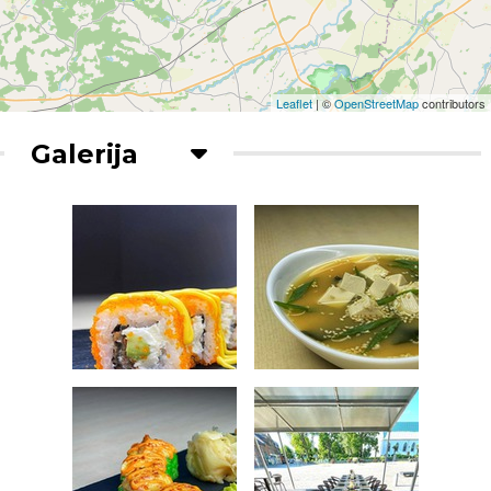
Leaflet
| ©
OpenStreetMap
contributors
Galerija