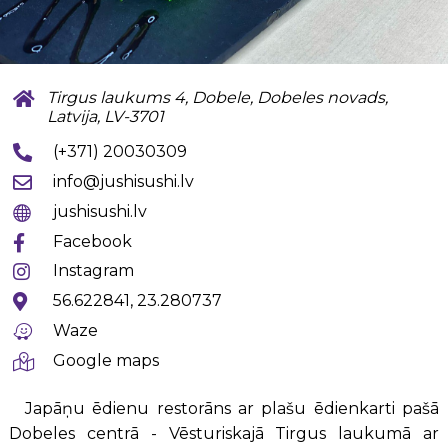
Tirgus laukums 4, Dobele, Dobeles novads,
Latvija, LV-3701
(+371) 20030309
info@jushisushi.lv
jushisushi.lv
Facebook
Instagram
56.622841, 23.280737
Waze
Google maps
Japāņu ēdienu restorāns ar plašu ēdienkarti pašā
Dobeles centrā - Vēsturiskajā Tirgus laukumā ar