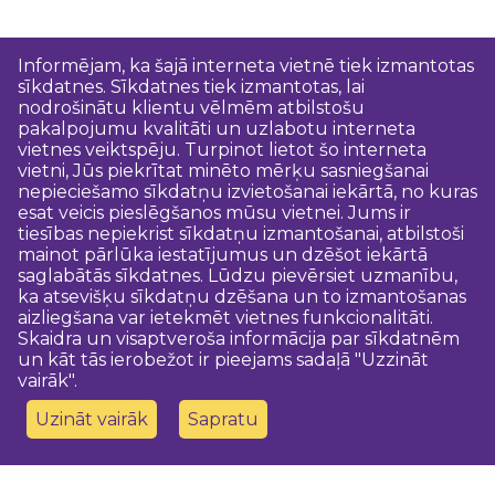
Informējam, ka šajā interneta vietnē tiek izmantotas
sīkdatnes. Sīkdatnes tiek izmantotas, lai
nodrošinātu klientu vēlmēm atbilstošu
pakalpojumu kvalitāti un uzlabotu interneta
vietnes veiktspēju. Turpinot lietot šo interneta
vietni, Jūs piekrītat minēto mērķu sasniegšanai
nepieciešamo sīkdatņu izvietošanai iekārtā, no kuras
esat veicis pieslēgšanos mūsu vietnei. Jums ir
tiesības nepiekrist sīkdatņu izmantošanai, atbilstoši
mainot pārlūka iestatījumus un dzēšot iekārtā
saglabātās sīkdatnes. Lūdzu pievērsiet uzmanību,
ka atsevišķu sīkdatņu dzēšana un to izmantošanas
aizliegšana var ietekmēt vietnes funkcionalitāti.
Skaidra un visaptveroša informācija par sīkdatnēm
un kāt tās ierobežot ir pieejams sadaļā "Uzzināt
vairāk".
Uzināt vairāk
Sapratu