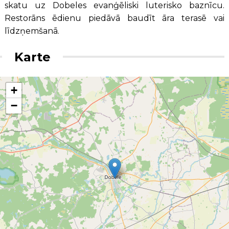
skatu uz Dobeles evanģēliski luterisko baznīcu.
Restorāns ēdienu piedāvā baudīt āra terasē vai
līdzņemšanā.
Karte
+
−