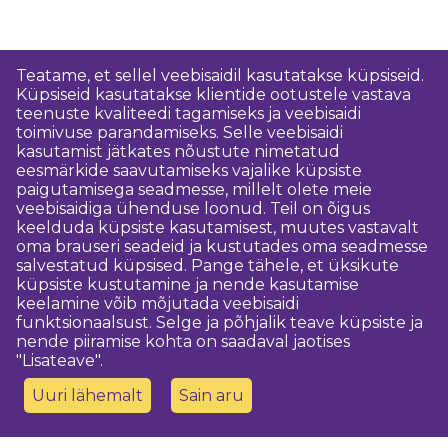
Teatame, et sellel veebisaidil kasutatakse küpsiseid.
Küpsiseid kasutatakse klientide ootustele vastava
teenuste kvaliteedi tagamiseks ja veebisaidi
toimivuse parandamiseks. Selle veebisaidi
kasutamist jätkates nõustute nimetatud
eesmärkide saavutamiseks vajalike küpsiste
paigutamisega seadmesse, millelt olete meie
veebisaidiga ühenduse loonud. Teil on õigus
keelduda küpsiste kasutamisest, muutes vastavalt
oma brauseri seadeid ja kustutades oma seadmesse
salvestatud küpsised. Pange tähele, et üksikute
küpsiste kustutamine ja nende kasutamise
keelamine võib mõjutada veebisaidi
funktsionaalsust. Selge ja põhjalik teave küpsiste ja
nende piiramise kohta on saadaval jaotises
"Lisateave".
Uuri lähemalt
Sain aru