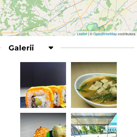
Leaflet
| ©
OpenStreetMap
contributors
Galerii