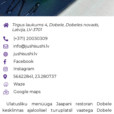
Tirgus laukums 4, Dobele, Dobeles novads,
Latvija, LV-3701
(+371) 20030309
info@jushisushi.lv
jushisushi.lv
Facebook
Instagram
56.622841, 23.280737
Waze
Google maps
Ulatusliku menüüga Jaapani restoran Dobele
kesklinnas ajaloolisel turuplatsil vaatega Dobele