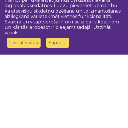
mainot pārlūka iestatījumus un dzēšot iekārtā
saglabātās sīkdatnes. Lūdzu pievērsiet uzmanību,
ka atsevišķu sīkdatņu dzēšana un to izmantošanas
aizliegšana var ietekmēt vietnes funkcionalitāti.
Skaidra un visaptveroša informācija par sīkdatnēm
un kāt tās ierobežot ir pieejams sadaļā "Uzzināt
vairāk".
Uzināt vairāk
Sapratu
Sazinies ar mums
Dobeles novada TIC
turisms@dobele.lv
(+371) 28675118