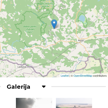
Leaflet
| ©
OpenStreetMap
contributors
Galerija