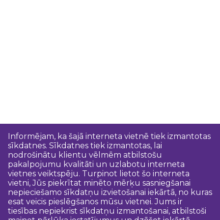
Informējam, ka šajā interneta vietnē tiek izmantotas
sīkdatnes. Sīkdatnes tiek izmantotas, lai
nodrošinātu klientu vēlmēm atbilstošu
pakalpojumu kvalitāti un uzlabotu interneta
vietnes veiktspēju. Turpinot lietot šo interneta
vietni, Jūs piekrītat minēto mērķu sasniegšanai
nepieciešamo sīkdatņu izvietošanai iekārtā, no kuras
esat veicis pieslēgšanos mūsu vietnei. Jums ir
tiesības nepiekrist sīkdatņu izmantošanai, atbilstoši