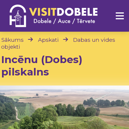
Sākums
Apskati
Dabas un vides
objekti
Incēnu (Dobes)
pilskalns