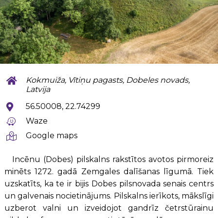
Kokmuiža, Vītiņu pagasts, Dobeles novads,
Latvija
56.50008, 22.74299
Waze
Google maps
Incēnu (Dobes) pilskalns rakstītos avotos pirmoreiz
minēts 1272. gadā Zemgales dalīšanas līgumā. Tiek
uzskatīts, ka te ir bijis Dobes pilsnovada senais centrs
un galvenais nocietinājums. Pilskalns ierīkots, mākslīgi
uzberot valni un izveidojot gandrīz četrstūrainu