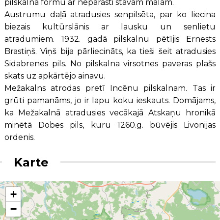
pilskalna formu ar neparasti stāvām malām.
Austrumu daļā atradusies senpilsēta, par ko liecina
biezais kultūrslānis ar lausku un senlietu
atradumiem. 1932. gadā pilskalnu pētījis Ernests
Brastiņš. Viņš bija pārliecināts, ka tieši šeit atradusies
Sidabrenes pils. No pilskalna virsotnes paveras plašs
skats uz apkārtējo ainavu.
Mežakalns atrodas pretī Incēnu pilskalnam. Tas ir
grūti pamanāms, jo ir lapu koku ieskauts. Domājams,
ka Mežakalnā atradusies vecākajā Atskaņu hronikā
minētā Dobes pils, kuru 1260.g. būvējis Livonijas
ordenis.
Karte
+
−