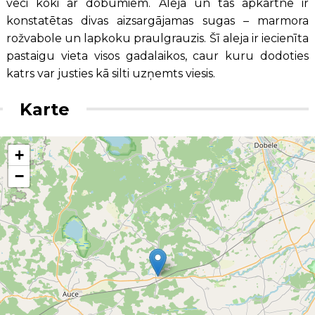
veci koki ar dobumiem. Alejā un tās apkārtnē ir
konstatētas divas aizsargājamas sugas – marmora
rožvabole un lapkoku praulgrauzis. Šī aleja ir iecienīta
pastaigu vieta visos gadalaikos, caur kuru dodoties
katrs var justies kā silti uzņemts viesis.
Karte
+
−