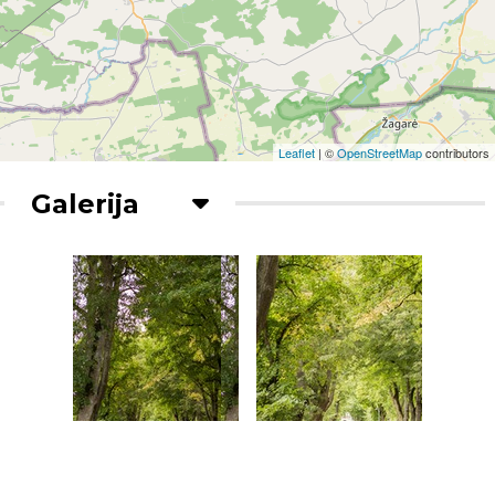
Leaflet
| ©
OpenStreetMap
contributors
Galerija