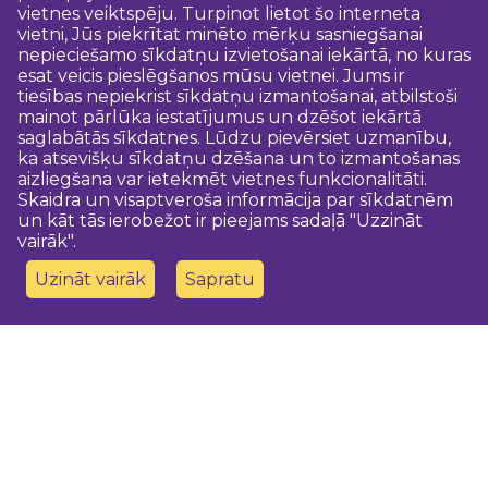
vietnes veiktspēju. Turpinot lietot šo interneta
vietni, Jūs piekrītat minēto mērķu sasniegšanai
nepieciešamo sīkdatņu izvietošanai iekārtā, no kuras
esat veicis pieslēgšanos mūsu vietnei. Jums ir
tiesības nepiekrist sīkdatņu izmantošanai, atbilstoši
mainot pārlūka iestatījumus un dzēšot iekārtā
saglabātās sīkdatnes. Lūdzu pievērsiet uzmanību,
ka atsevišķu sīkdatņu dzēšana un to izmantošanas
aizliegšana var ietekmēt vietnes funkcionalitāti.
Skaidra un visaptveroša informācija par sīkdatnēm
un kāt tās ierobežot ir pieejams sadaļā "Uzzināt
vairāk".
Uzināt vairāk
Sapratu
Sazinies ar mums