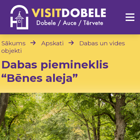
Sākums
Apskati
Dabas un vides
objekti
Dabas piemineklis
“Bēnes aleja”