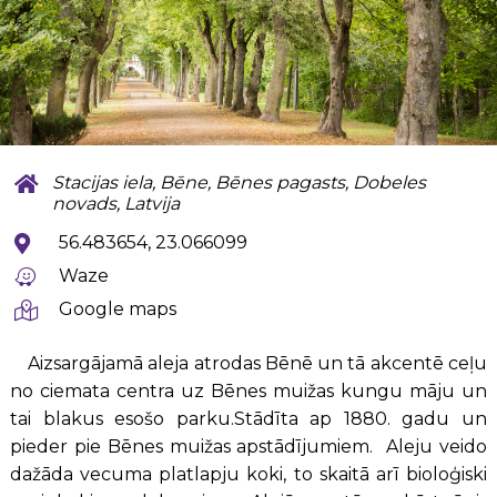
Stacijas iela, Bēne, Bēnes pagasts, Dobeles
novads, Latvija
56.483654, 23.066099
Waze
Google maps
Aizsargājamā aleja atrodas Bēnē un tā akcentē ceļu
no ciemata centra uz Bēnes muižas kungu māju un
tai blakus esošo parku.Stādīta ap 1880. gadu un
pieder pie Bēnes muižas apstādījumiem. Aleju veido
dažāda vecuma platlapju koki, to skaitā arī bioloģiski