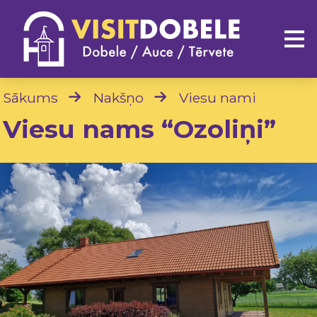
Sākums
Nakšņo
Viesu nami
Viesu nams “Ozoliņi”