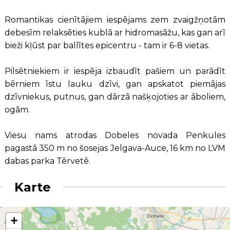
Romantikas cienītājiem iespējams zem zvaigžņotām
debesīm relaksēties kublā ar hidromasāžu, kas gan arī
bieži kļūst par ballītes epicentru - tam ir 6-8 vietas.
Pilsētniekiem ir iespēja izbaudīt pašiem un parādīt
bērniem īstu lauku dzīvi, gan apskatot piemājas
dzīvniekus, putnus, gan dārzā našķojoties ar āboliem,
ogām.
Viesu nams atrodas Dobeles novada Penkules
pagastā 350 m no šosejas Jelgava-Auce, 16 km no LVM
dabas parka Tērvetē.
Karte
+