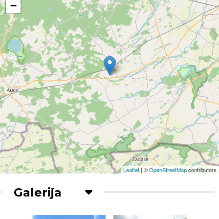
−
Leaflet
| ©
OpenStreetMap
contributors
Galerija