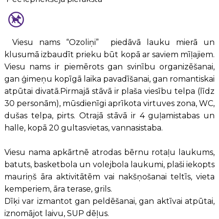
Viesu nams “Ozoliņi” piedāvā lauku mierā un
klusumā izbaudīt prieku būt kopā ar saviem mīļajiem.
Viesu nams ir piemērots gan svinību organizēšanai,
gan ģimeņu kopīgā laika pavadīšanai, gan romantiskai
atpūtai divatā.Pirmajā stāvā ir plaša viesību telpa (līdz
30 personām), mūsdienīgi aprīkota virtuves zona, WC,
dušas telpa, pirts. Otrajā stāvā ir 4 guļamistabas un
halle, kopā 20 gultasvietas, vannasistaba.
Viesu nama apkārtnē atrodas bērnu rotaļu laukums,
batuts, basketbola un volejbola laukumi, plaši iekopts
mauriņš āra aktivitātēm vai nakšņošanai teltīs, vieta
kemperiem, āra terase, grils.
Dīķi var izmantot gan peldēšanai, gan aktīvai atpūtai,
iznomājot laivu, SUP dēļus.