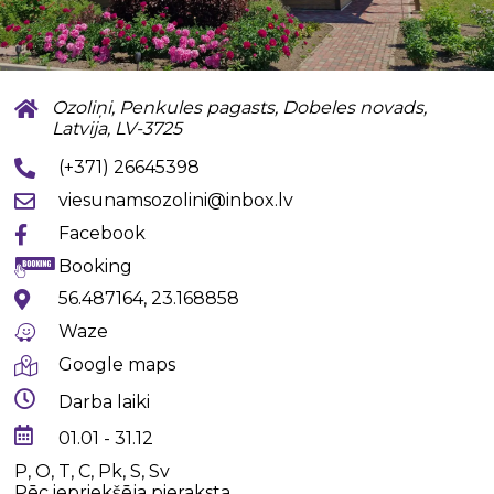
Ozoliņi, Penkules pagasts, Dobeles novads,
Latvija, LV-3725
(+371) 26645398
viesunamsozolini@inbox.lv
Facebook
Booking
56.487164, 23.168858
Waze
Google maps
Darba laiki
01.01 - 31.12
P, O, T, C, Pk, S, Sv
Pēc iepriekšēja pieraksta