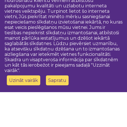
nodrošinātu klientu vēlmēm atbilstošu
pakalpojumu kvalitāti un uzlabotu interneta
vietnes veiktspēju. Turpinot lietot šo interneta
vietni, Jūs piekrītat minēto mērķu sasniegšanai
nepieciešamo sīkdatņu izvietošanai iekārtā, no kuras
esat veicis pieslēgšanos mūsu vietnei. Jums ir
tiesības nepiekrist sīkdatņu izmantošanai, atbilstoši
mainot pārlūka iestatījumus un dzēšot iekārtā
saglabātās sīkdatnes. Lūdzu pievērsiet uzmanību,
ka atsevišķu sīkdatņu dzēšana un to izmantošanas
aizliegšana var ietekmēt vietnes funkcionalitāti.
Skaidra un visaptveroša informācija par sīkdatnēm
un kāt tās ierobežot ir pieejams sadaļā "Uzzināt
vairāk".
Uzināt vairāk
Sapratu