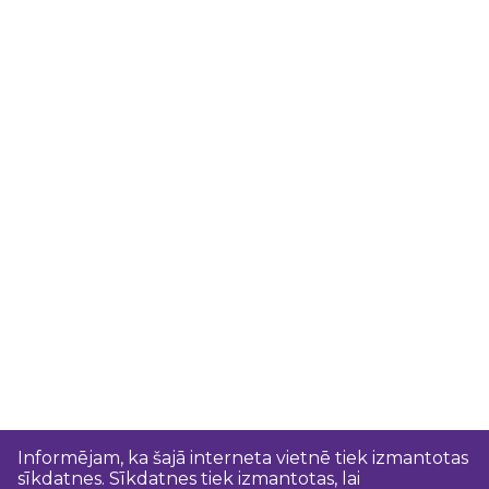
Informējam, ka šajā interneta vietnē tiek izmantotas
sīkdatnes. Sīkdatnes tiek izmantotas, lai