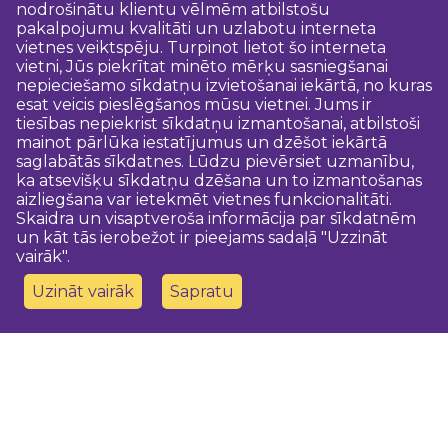
nodrošinātu klientu vēlmēm atbilstošu
pakalpojumu kvalitāti un uzlabotu interneta
vietnes veiktspēju. Turpinot lietot šo interneta
vietni, Jūs piekrītat minēto mērķu sasniegšanai
nepieciešamo sīkdatņu izvietošanai iekārtā, no kuras
esat veicis pieslēgšanos mūsu vietnei. Jums ir
tiesības nepiekrist sīkdatņu izmantošanai, atbilstoši
mainot pārlūka iestatījumus un dzēšot iekārtā
saglabātās sīkdatnes. Lūdzu pievērsiet uzmanību,
ka atsevišķu sīkdatņu dzēšana un to izmantošanas
aizliegšana var ietekmēt vietnes funkcionalitāti.
Skaidra un visaptveroša informācija par sīkdatnēm
un kāt tās ierobežot ir pieejams sadaļā "Uzzināt
vairāk".
Uzināt vairāk
Sapratu