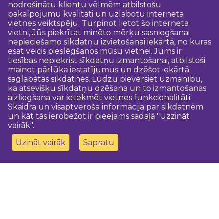
nodrošinātu klientu vēlmēm atbilstošu
pakalpojumu kvalitāti un uzlabotu interneta
vietnes veiktspēju. Turpinot lietot šo interneta
vietni, Jūs piekrītat minēto mērķu sasniegšanai
nepieciešamo sīkdatņu izvietošanai iekārtā, no kuras
esat veicis pieslēgšanos mūsu vietnei. Jums ir
tiesības nepiekrist sīkdatņu izmantošanai, atbilstoši
mainot pārlūka iestatījumus un dzēšot iekārtā
saglabātās sīkdatnes. Lūdzu pievērsiet uzmanību,
ka atsevišķu sīkdatņu dzēšana un to izmantošanas
aizliegšana var ietekmēt vietnes funkcionalitāti.
Skaidra un visaptveroša informācija par sīkdatnēm
un kāt tās ierobežot ir pieejams sadaļā "Uzzināt
vairāk".
Uzināt vairāk
Sapratu