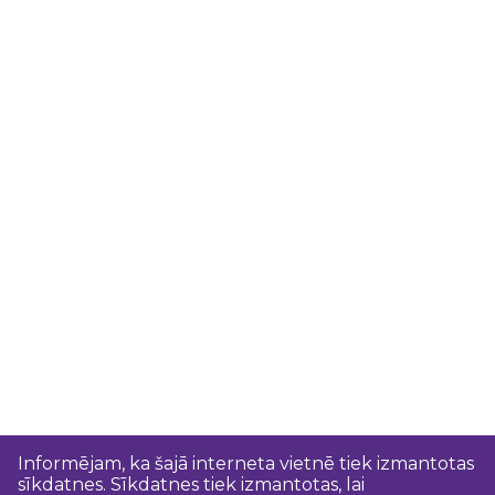
Informējam, ka šajā interneta vietnē tiek izmantotas
sīkdatnes. Sīkdatnes tiek izmantotas, lai