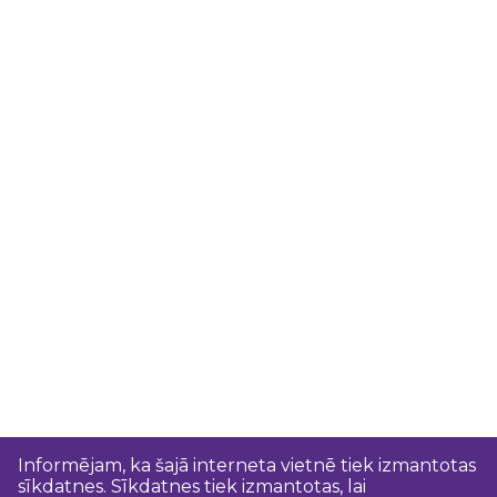
Informējam, ka šajā interneta vietnē tiek izmantotas
sīkdatnes. Sīkdatnes tiek izmantotas, lai