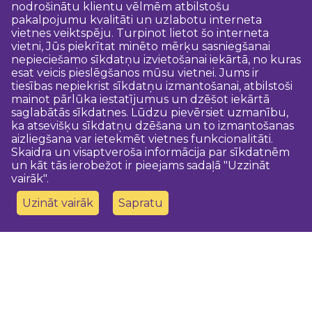
nodrošinātu klientu vēlmēm atbilstošu
pakalpojumu kvalitāti un uzlabotu interneta
vietnes veiktspēju. Turpinot lietot šo interneta
vietni, Jūs piekrītat minēto mērķu sasniegšanai
nepieciešamo sīkdatņu izvietošanai iekārtā, no kuras
esat veicis pieslēgšanos mūsu vietnei. Jums ir
tiesības nepiekrist sīkdatņu izmantošanai, atbilstoši
mainot pārlūka iestatījumus un dzēšot iekārtā
saglabātās sīkdatnes. Lūdzu pievērsiet uzmanību,
ka atsevišķu sīkdatņu dzēšana un to izmantošanas
aizliegšana var ietekmēt vietnes funkcionalitāti.
Skaidra un visaptveroša informācija par sīkdatnēm
un kāt tās ierobežot ir pieejams sadaļā "Uzzināt
vairāk".
Uzināt vairāk
Sapratu