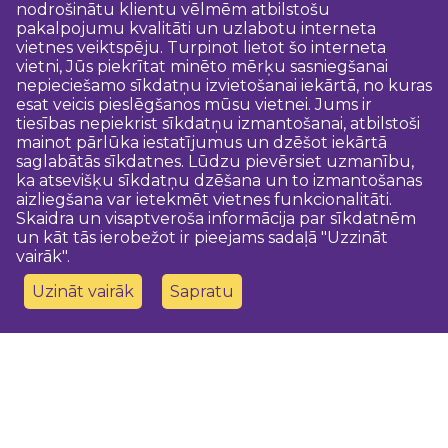
nodrošinātu klientu vēlmēm atbilstošu
pakalpojumu kvalitāti un uzlabotu interneta
vietnes veiktspēju. Turpinot lietot šo interneta
vietni, Jūs piekrītat minēto mērķu sasniegšanai
nepieciešamo sīkdatņu izvietošanai iekārtā, no kuras
esat veicis pieslēgšanos mūsu vietnei. Jums ir
tiesības nepiekrist sīkdatņu izmantošanai, atbilstoši
mainot pārlūka iestatījumus un dzēšot iekārtā
saglabātās sīkdatnes. Lūdzu pievērsiet uzmanību,
ka atsevišķu sīkdatņu dzēšana un to izmantošanas
aizliegšana var ietekmēt vietnes funkcionalitāti.
Skaidra un visaptveroša informācija par sīkdatnēm
un kāt tās ierobežot ir pieejams sadaļā "Uzzināt
vairāk".
Uzināt vairāk
Sapratu