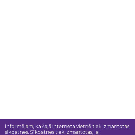
Informējam, ka šajā interneta vietnē tiek izmantotas
sīkdatnes. Sīkdatnes tiek izmantotas, lai