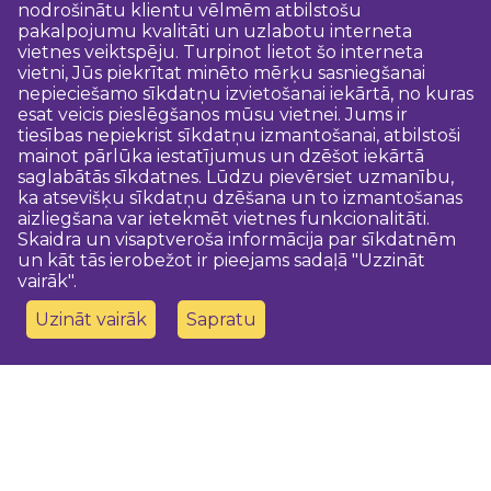
nodrošinātu klientu vēlmēm atbilstošu
pakalpojumu kvalitāti un uzlabotu interneta
vietnes veiktspēju. Turpinot lietot šo interneta
vietni, Jūs piekrītat minēto mērķu sasniegšanai
nepieciešamo sīkdatņu izvietošanai iekārtā, no kuras
esat veicis pieslēgšanos mūsu vietnei. Jums ir
tiesības nepiekrist sīkdatņu izmantošanai, atbilstoši
mainot pārlūka iestatījumus un dzēšot iekārtā
saglabātās sīkdatnes. Lūdzu pievērsiet uzmanību,
ka atsevišķu sīkdatņu dzēšana un to izmantošanas
aizliegšana var ietekmēt vietnes funkcionalitāti.
Skaidra un visaptveroša informācija par sīkdatnēm
un kāt tās ierobežot ir pieejams sadaļā "Uzzināt
vairāk".
Uzināt vairāk
Sapratu