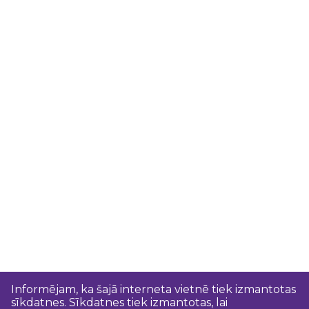
Informējam, ka šajā interneta vietnē tiek izmantotas
sīkdatnes. Sīkdatnes tiek izmantotas, lai