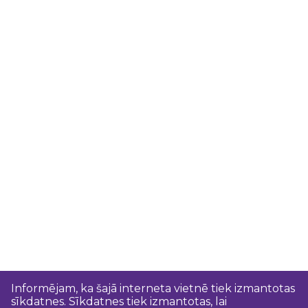
Informējam, ka šajā interneta vietnē tiek izmantotas
sīkdatnes. Sīkdatnes tiek izmantotas, lai