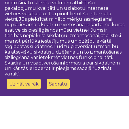
nodrošinātu klientu vēlmēm atbilstošu
pakalpojumu kvalitāti un uzlabotu interneta
vietnes veiktspēju. Turpinot lietot šo interneta
vietni, Jūs piekrītat minēto mērķu sasniegšanai
nepieciešamo sīkdatņu izvietošanai iekārtā, no kuras
esat veicis pieslēgšanos mūsu vietnei. Jums ir
tiesības nepiekrist sīkdatņu izmantošanai, atbilstoši
mainot pārlūka iestatījumus un dzēšot iekārtā
saglabātās sīkdatnes. Lūdzu pievērsiet uzmanību,
ka atsevišķu sīkdatņu dzēšana un to izmantošanas
aizliegšana var ietekmēt vietnes funkcionalitāti.
Skaidra un visaptveroša informācija par sīkdatnēm
un kāt tās ierobežot ir pieejams sadaļā "Uzzināt
vairāk".
Uzināt vairāk
Sapratu