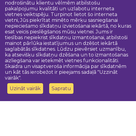
nodrošinātu klientu vēlmēm atbilstošu
pakalpojumu kvalitāti un uzlabotu interneta
vietnes veiktspēju. Turpinot lietot šo interneta
vietni, Jūs piekrītat minēto mērķu sasniegšanai
nepieciešamo sīkdatņu izvietošanai iekārtā, no kuras
esat veicis pieslēgšanos mūsu vietnei. Jums ir
tiesības nepiekrist sīkdatņu izmantošanai, atbilstoši
mainot pārlūka iestatījumus un dzēšot iekārtā
saglabātās sīkdatnes. Lūdzu pievērsiet uzmanību,
ka atsevišķu sīkdatņu dzēšana un to izmantošanas
aizliegšana var ietekmēt vietnes funkcionalitāti.
Skaidra un visaptveroša informācija par sīkdatnēm
un kāt tās ierobežot ir pieejams sadaļā "Uzzināt
vairāk".
Uzināt vairāk
Sapratu