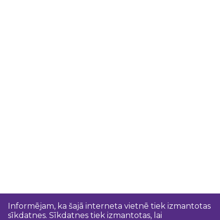
Informējam, ka šajā interneta vietnē tiek izmantotas
sīkdatnes. Sīkdatnes tiek izmantotas, lai