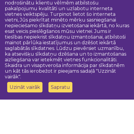
nodrošinātu klientu vēlmēm atbilstošu
pakalpojumu kvalitāti un uzlabotu interneta
vietnes veiktspēju. Turpinot lietot šo interneta
vietni, Jūs piekrītat minēto mērķu sasniegšanai
nepieciešamo sīkdatņu izvietošanai iekārtā, no kuras
esat veicis pieslēgšanos mūsu vietnei. Jums ir
tiesības nepiekrist sīkdatņu izmantošanai, atbilstoši
mainot pārlūka iestatījumus un dzēšot iekārtā
saglabātās sīkdatnes. Lūdzu pievērsiet uzmanību,
ka atsevišķu sīkdatņu dzēšana un to izmantošanas
aizliegšana var ietekmēt vietnes funkcionalitāti.
Skaidra un visaptveroša informācija par sīkdatnēm
un kāt tās ierobežot ir pieejams sadaļā "Uzzināt
vairāk".
Uzināt vairāk
Sapratu