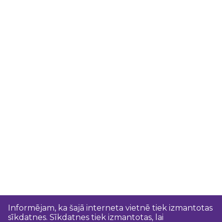
Informējam, ka šajā interneta vietnē tiek izmantotas
sīkdatnes. Sīkdatnes tiek izmantotas, lai