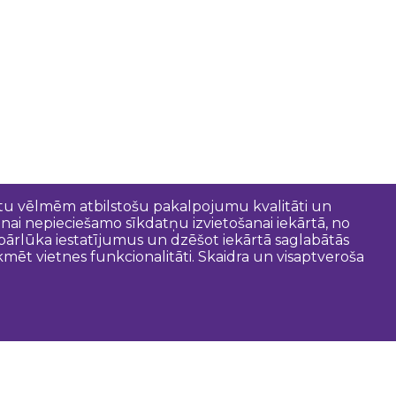
entu vēlmēm atbilstošu pakalpojumu kvalitāti un
anai nepieciešamo sīkdatņu izvietošanai iekārtā, no
t pārlūka iestatījumus un dzēšot iekārtā saglabātās
mēt vietnes funkcionalitāti. Skaidra un visaptveroša
oderīgi