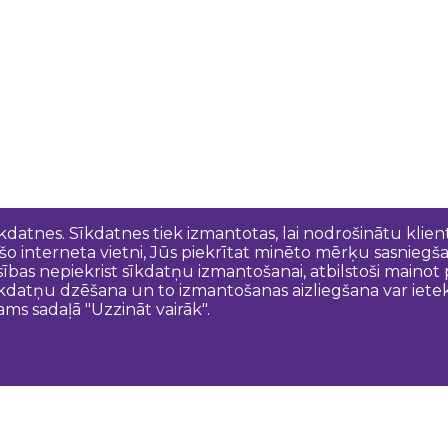
īkdatnes. Sīkdatnes tiek izmantotas, lai nodrošinātu kli
 šo interneta vietni, Jūs piekrītat minēto mērķu sasniegš
esības nepiekrist sīkdatņu izmantošanai, atbilstoši maino
kdatņu dzēšana un to izmantošanas aizliegšana var ietek
ams sadaļā "Uzzināt vairāk".
Sazinies ar mums
N