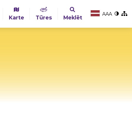
A
A
A
Karte
Tūres
Meklēt