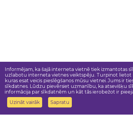
Informējam, ka šajā interneta vietnē tiek izmantotas s
uzlabotu interneta vietnes veiktspēju. Turpinot lietot
kuras esat veicis pieslēgšanos mūsu vietnei. Jums ir ti
sīkdatnes. Lūdzu pievērsiet uzmanību, ka atsevišķu sī
informācija par sīkdatnēm un kāt tās ierobežot ir pieej
Uzināt vairāk
Sapratu