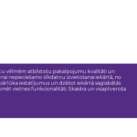
entu vēlmēm atbilstošu pakalpojumu kvalitāti un
anai nepieciešamo sīkdatņu izvietošanai iekārtā, no
t pārlūka iestatījumus un dzēšot iekārtā saglabātās
mēt vietnes funkcionalitāti. Skaidra un visaptveroša
oderīgi