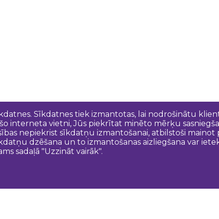
īkdatnes. Sīkdatnes tiek izmantotas, lai nodrošinātu kli
 šo interneta vietni, Jūs piekrītat minēto mērķu sasniegš
esības nepiekrist sīkdatņu izmantošanai, atbilstoši maino
kdatņu dzēšana un to izmantošanas aizliegšana var ietek
ams sadaļā "Uzzināt vairāk".
Sazinies ar mums
N