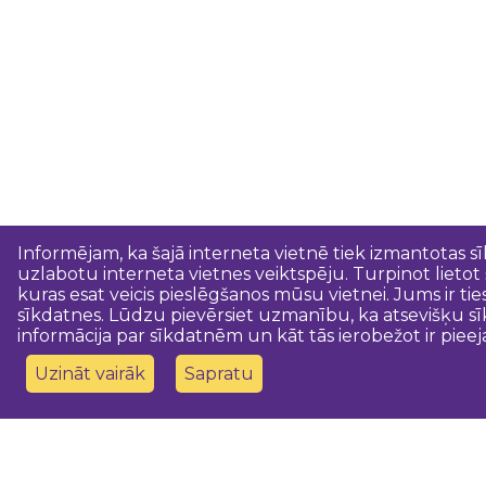
Informējam, ka šajā interneta vietnē tiek izmantotas s
uzlabotu interneta vietnes veiktspēju. Turpinot lietot
kuras esat veicis pieslēgšanos mūsu vietnei. Jums ir ti
sīkdatnes. Lūdzu pievērsiet uzmanību, ka atsevišķu sī
informācija par sīkdatnēm un kāt tās ierobežot ir pieej
Uzināt vairāk
Sapratu