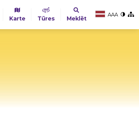
A
A
A
Karte
Tūres
Meklēt