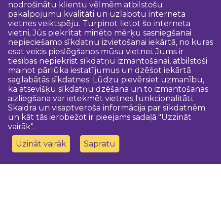
nodrošinātu klientu vēlmēm atbilstošu
pakalpojumu kvalitāti un uzlabotu interneta
vietnes veiktspēju. Turpinot lietot šo interneta
vietni, Jūs piekrītat minēto mērķu sasniegšanai
nepieciešamo sīkdatņu izvietošanai iekārtā, no kuras
esat veicis pieslēgšanos mūsu vietnei. Jums ir
tiesības nepiekrist sīkdatņu izmantošanai, atbilstoši
mainot pārlūka iestatījumus un dzēšot iekārtā
saglabātās sīkdatnes. Lūdzu pievērsiet uzmanību,
ka atsevišķu sīkdatņu dzēšana un to izmantošanas
aizliegšana var ietekmēt vietnes funkcionalitāti.
Skaidra un visaptveroša informācija par sīkdatnēm
un kāt tās ierobežot ir pieejams sadaļā "Uzzināt
vairāk".
Uzināt vairāk
Sapratu