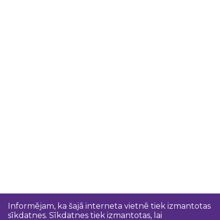
Informējam, ka šajā interneta vietnē tiek izmantotas
sīkdatnes. Sīkdatnes tiek izmantotas, lai