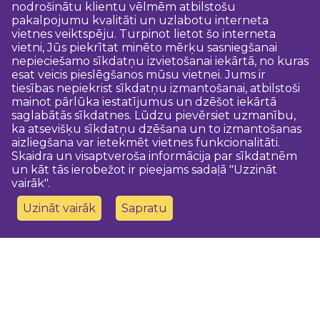
nodrošinātu klientu vēlmēm atbilstošu
pakalpojumu kvalitāti un uzlabotu interneta
vietnes veiktspēju. Turpinot lietot šo interneta
vietni, Jūs piekrītat minēto mērķu sasniegšanai
nepieciešamo sīkdatņu izvietošanai iekārtā, no kuras
esat veicis pieslēgšanos mūsu vietnei. Jums ir
tiesības nepiekrist sīkdatņu izmantošanai, atbilstoši
mainot pārlūka iestatījumus un dzēšot iekārtā
saglabātās sīkdatnes. Lūdzu pievērsiet uzmanību,
ka atsevišķu sīkdatņu dzēšana un to izmantošanas
aizliegšana var ietekmēt vietnes funkcionalitāti.
Skaidra un visaptveroša informācija par sīkdatnēm
un kāt tās ierobežot ir pieejams sadaļā "Uzzināt
vairāk".
Uzināt vairāk
Sapratu