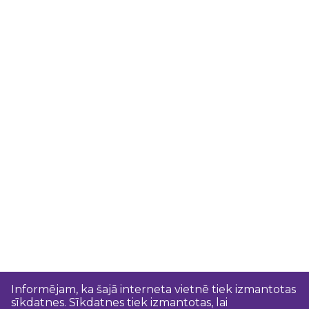
Informējam, ka šajā interneta vietnē tiek izmantotas
sīkdatnes. Sīkdatnes tiek izmantotas, lai