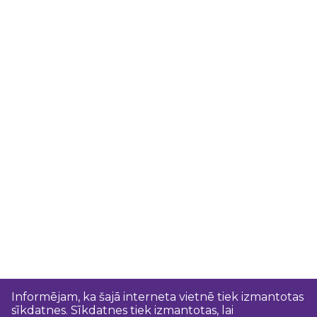
Informējam, ka šajā interneta vietnē tiek izmantotas
sīkdatnes. Sīkdatnes tiek izmantotas, lai