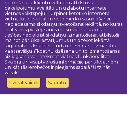
nodrošinātu klientu vēlmēm atbilstošu
pakalpojumu kvalitāti un uzlabotu interneta
vietnes veiktspēju. Turpinot lietot šo interneta
vietni, Jūs piekrītat minēto mērķu sasniegšanai
nepieciešamo sīkdatņu izvietošanai iekārtā, no kuras
esat veicis pieslēgšanos mūsu vietnei. Jums ir
tiesības nepiekrist sīkdatņu izmantošanai, atbilstoši
mainot pārlūka iestatījumus un dzēšot iekārtā
saglabātās sīkdatnes. Lūdzu pievērsiet uzmanību,
ka atsevišķu sīkdatņu dzēšana un to izmantošanas
aizliegšana var ietekmēt vietnes funkcionalitāti.
Skaidra un visaptveroša informācija par sīkdatnēm
un kāt tās ierobežot ir pieejams sadaļā "Uzzināt
vairāk".
Uzināt vairāk
Sapratu