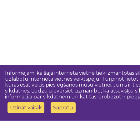
Informējam, ka šajā interneta vietnē tiek izmantotas s
uzlabotu interneta vietnes veiktspēju. Turpinot lietot
kuras esat veicis pieslēgšanos mūsu vietnei. Jums ir ti
sīkdatnes. Lūdzu pievērsiet uzmanību, ka atsevišķu sī
informācija par sīkdatnēm un kāt tās ierobežot ir pieej
Uzināt vairāk
Sapratu