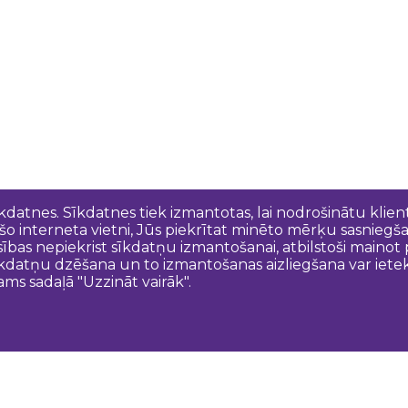
īkdatnes. Sīkdatnes tiek izmantotas, lai nodrošinātu kli
 šo interneta vietni, Jūs piekrītat minēto mērķu sasniegš
esības nepiekrist sīkdatņu izmantošanai, atbilstoši maino
kdatņu dzēšana un to izmantošanas aizliegšana var ietek
ams sadaļā "Uzzināt vairāk".
Sazinies ar mums
N