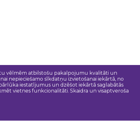
entu vēlmēm atbilstošu pakalpojumu kvalitāti un
anai nepieciešamo sīkdatņu izvietošanai iekārtā, no
t pārlūka iestatījumus un dzēšot iekārtā saglabātās
mēt vietnes funkcionalitāti. Skaidra un visaptveroša
oderīgi