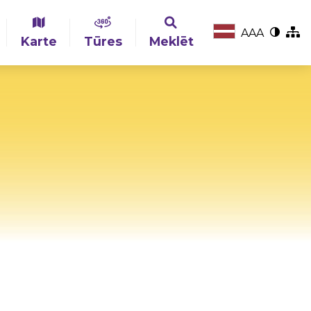
A
A
A
Karte
Tūres
Meklēt