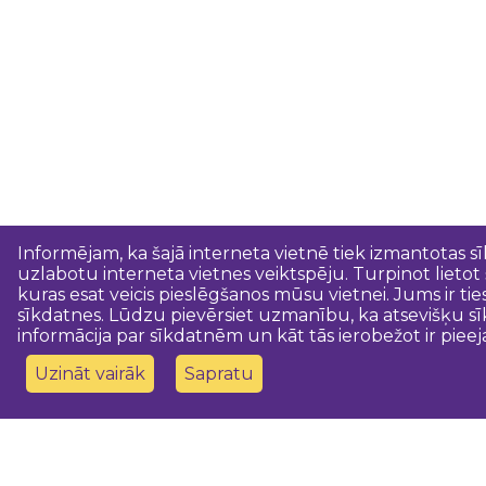
Informējam, ka šajā interneta vietnē tiek izmantotas s
uzlabotu interneta vietnes veiktspēju. Turpinot lietot
kuras esat veicis pieslēgšanos mūsu vietnei. Jums ir ti
sīkdatnes. Lūdzu pievērsiet uzmanību, ka atsevišķu sī
informācija par sīkdatnēm un kāt tās ierobežot ir pieej
Uzināt vairāk
Sapratu