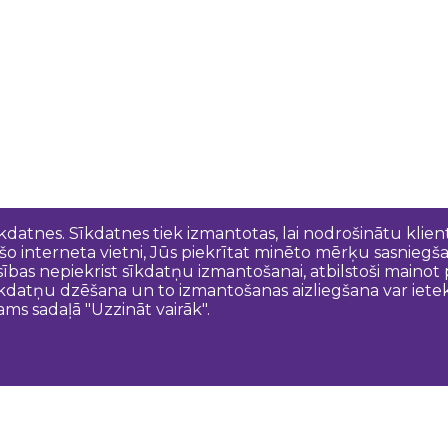
īkdatnes. Sīkdatnes tiek izmantotas, lai nodrošinātu kli
 šo interneta vietni, Jūs piekrītat minēto mērķu sasniegš
esības nepiekrist sīkdatņu izmantošanai, atbilstoši maino
kdatņu dzēšana un to izmantošanas aizliegšana var ietek
ams sadaļā "Uzzināt vairāk".
Sazinies ar mums
N