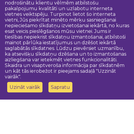
nodrošinātu klientu vēlmēm atbilstošu
pakalpojumu kvalitāti un uzlabotu interneta
vietnes veiktspēju. Turpinot lietot šo interneta
vietni, Jūs piekrītat minēto mērķu sasniegšanai
nepieciešamo sīkdatņu izvietošanai iekārtā, no kuras
esat veicis pieslēgšanos mūsu vietnei. Jums ir
tiesības nepiekrist sīkdatņu izmantošanai, atbilstoši
mainot pārlūka iestatījumus un dzēšot iekārtā
saglabātās sīkdatnes. Lūdzu pievērsiet uzmanību,
ka atsevišķu sīkdatņu dzēšana un to izmantošanas
aizliegšana var ietekmēt vietnes funkcionalitāti.
Skaidra un visaptveroša informācija par sīkdatnēm
un kāt tās ierobežot ir pieejams sadaļā "Uzzināt
vairāk".
Uzināt vairāk
Sapratu