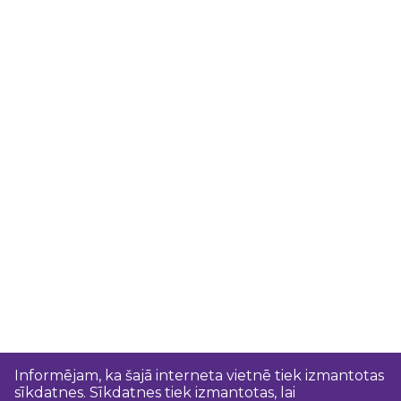
Informējam, ka šajā interneta vietnē tiek izmantotas
sīkdatnes. Sīkdatnes tiek izmantotas, lai