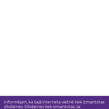
Informējam, ka šajā interneta vietnē tiek izmantotas
sīkdatnes. Sīkdatnes tiek izmantotas, lai