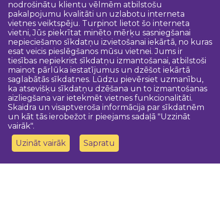
nodrošinātu klientu vēlmēm atbilstošu
pakalpojumu kvalitāti un uzlabotu interneta
vietnes veiktspēju. Turpinot lietot šo interneta
vietni, Jūs piekrītat minēto mērķu sasniegšanai
nepieciešamo sīkdatņu izvietošanai iekārtā, no kuras
esat veicis pieslēgšanos mūsu vietnei. Jums ir
tiesības nepiekrist sīkdatņu izmantošanai, atbilstoši
mainot pārlūka iestatījumus un dzēšot iekārtā
saglabātās sīkdatnes. Lūdzu pievērsiet uzmanību,
ka atsevišķu sīkdatņu dzēšana un to izmantošanas
aizliegšana var ietekmēt vietnes funkcionalitāti.
Skaidra un visaptveroša informācija par sīkdatnēm
un kāt tās ierobežot ir pieejams sadaļā "Uzzināt
vairāk".
Uzināt vairāk
Sapratu