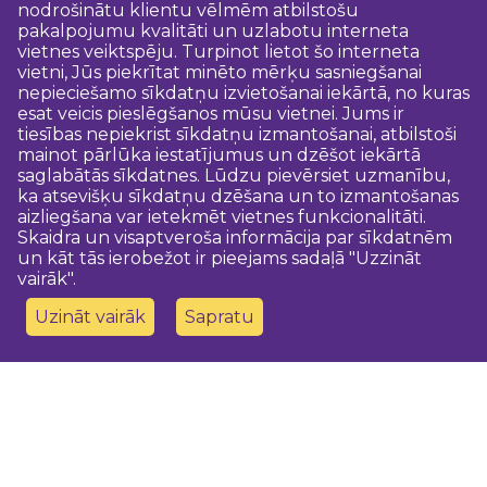
nodrošinātu klientu vēlmēm atbilstošu
pakalpojumu kvalitāti un uzlabotu interneta
vietnes veiktspēju. Turpinot lietot šo interneta
vietni, Jūs piekrītat minēto mērķu sasniegšanai
nepieciešamo sīkdatņu izvietošanai iekārtā, no kuras
esat veicis pieslēgšanos mūsu vietnei. Jums ir
tiesības nepiekrist sīkdatņu izmantošanai, atbilstoši
mainot pārlūka iestatījumus un dzēšot iekārtā
saglabātās sīkdatnes. Lūdzu pievērsiet uzmanību,
ka atsevišķu sīkdatņu dzēšana un to izmantošanas
aizliegšana var ietekmēt vietnes funkcionalitāti.
Skaidra un visaptveroša informācija par sīkdatnēm
un kāt tās ierobežot ir pieejams sadaļā "Uzzināt
vairāk".
Uzināt vairāk
Sapratu