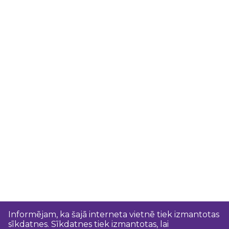
Informējam, ka šajā interneta vietnē tiek izmantotas
sīkdatnes. Sīkdatnes tiek izmantotas, lai