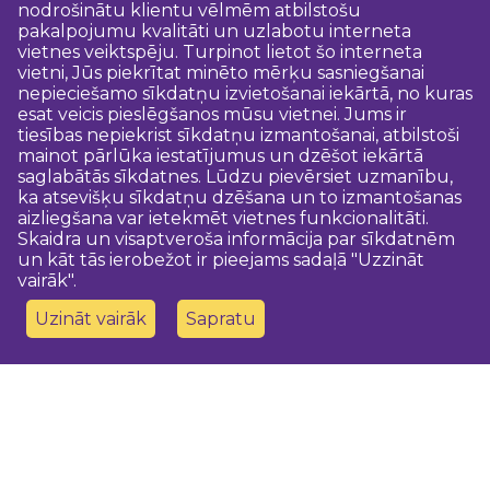
nodrošinātu klientu vēlmēm atbilstošu
pakalpojumu kvalitāti un uzlabotu interneta
vietnes veiktspēju. Turpinot lietot šo interneta
vietni, Jūs piekrītat minēto mērķu sasniegšanai
nepieciešamo sīkdatņu izvietošanai iekārtā, no kuras
esat veicis pieslēgšanos mūsu vietnei. Jums ir
tiesības nepiekrist sīkdatņu izmantošanai, atbilstoši
mainot pārlūka iestatījumus un dzēšot iekārtā
saglabātās sīkdatnes. Lūdzu pievērsiet uzmanību,
ka atsevišķu sīkdatņu dzēšana un to izmantošanas
aizliegšana var ietekmēt vietnes funkcionalitāti.
Skaidra un visaptveroša informācija par sīkdatnēm
un kāt tās ierobežot ir pieejams sadaļā "Uzzināt
vairāk".
Uzināt vairāk
Sapratu