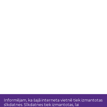
Informējam, ka šajā interneta vietnē tiek izmantotas
sīkdatnes. Sīkdatnes tiek izmantotas, lai