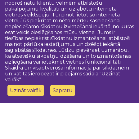
nodrošinātu klientu vēlmēm atbilstošu
pakalpojumu kvalitāti un uzlabotu interneta
vietnes veiktspēju. Turpinot lietot šo interneta
vietni, Jūs piekrītat minēto mērķu sasniegšanai
nepieciešamo sīkdatņu izvietošanai iekārtā, no kuras
esat veicis pieslēgšanos mūsu vietnei. Jums ir
tiesības nepiekrist sīkdatņu izmantošanai, atbilstoši
mainot pārlūka iestatījumus un dzēšot iekārtā
saglabātās sīkdatnes. Lūdzu pievērsiet uzmanību,
ka atsevišķu sīkdatņu dzēšana un to izmantošanas
aizliegšana var ietekmēt vietnes funkcionalitāti.
Skaidra un visaptveroša informācija par sīkdatnēm
un kāt tās ierobežot ir pieejams sadaļā "Uzzināt
vairāk".
Uzināt vairāk
Sapratu