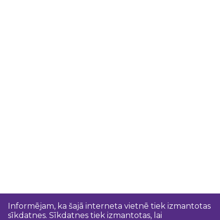
Informējam, ka šajā interneta vietnē tiek izmantotas
sīkdatnes. Sīkdatnes tiek izmantotas, lai