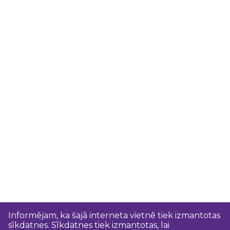
Informējam, ka šajā interneta vietnē tiek izmantotas
sīkdatnes. Sīkdatnes tiek izmantotas, lai