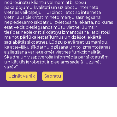
nodrošinātu klientu vēlmēm atbilstošu
pakalpojumu kvalitāti un uzlabotu interneta
vietnes veiktspēju. Turpinot lietot šo interneta
vietni, Jūs piekrītat minēto mērķu sasniegšanai
nepieciešamo sīkdatņu izvietošanai iekārtā, no kuras
esat veicis pieslēgšanos mūsu vietnei. Jums ir
tiesības nepiekrist sīkdatņu izmantošanai, atbilstoši
mainot pārlūka iestatījumus un dzēšot iekārtā
saglabātās sīkdatnes. Lūdzu pievērsiet uzmanību,
ka atsevišķu sīkdatņu dzēšana un to izmantošanas
aizliegšana var ietekmēt vietnes funkcionalitāti.
Skaidra un visaptveroša informācija par sīkdatnēm
un kāt tās ierobežot ir pieejams sadaļā "Uzzināt
vairāk".
Uzināt vairāk
Sapratu