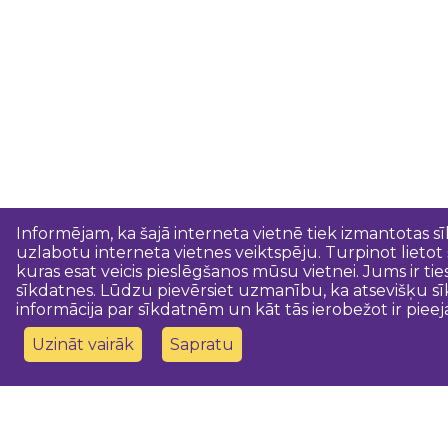
Informējam, ka šajā interneta vietnē tiek izmantotas s
uzlabotu interneta vietnes veiktspēju. Turpinot lietot
kuras esat veicis pieslēgšanos mūsu vietnei. Jums ir ti
sīkdatnes. Lūdzu pievērsiet uzmanību, ka atsevišķu sī
informācija par sīkdatnēm un kāt tās ierobežot ir pieej
Uzināt vairāk
Sapratu