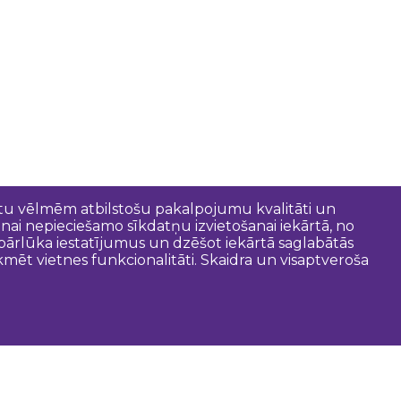
entu vēlmēm atbilstošu pakalpojumu kvalitāti un
anai nepieciešamo sīkdatņu izvietošanai iekārtā, no
t pārlūka iestatījumus un dzēšot iekārtā saglabātās
mēt vietnes funkcionalitāti. Skaidra un visaptveroša
oderīgi