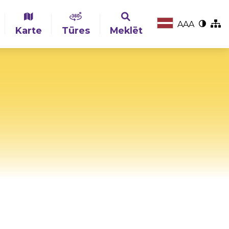
A
A
A
Karte
Tūres
Meklēt