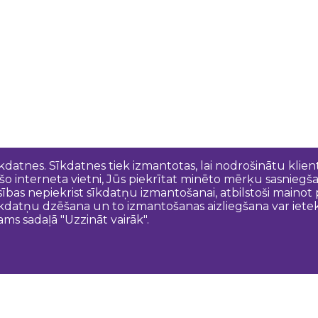
īkdatnes. Sīkdatnes tiek izmantotas, lai nodrošinātu kli
 šo interneta vietni, Jūs piekrītat minēto mērķu sasniegš
esības nepiekrist sīkdatņu izmantošanai, atbilstoši maino
kdatņu dzēšana un to izmantošanas aizliegšana var ietek
ams sadaļā "Uzzināt vairāk".
Sazinies ar mums
N