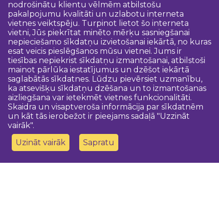
nodrošinātu klientu vēlmēm atbilstošu
pakalpojumu kvalitāti un uzlabotu interneta
vietnes veiktspēju. Turpinot lietot šo interneta
vietni, Jūs piekrītat minēto mērķu sasniegšanai
nepieciešamo sīkdatņu izvietošanai iekārtā, no kuras
esat veicis pieslēgšanos mūsu vietnei. Jums ir
tiesības nepiekrist sīkdatņu izmantošanai, atbilstoši
mainot pārlūka iestatījumus un dzēšot iekārtā
saglabātās sīkdatnes. Lūdzu pievērsiet uzmanību,
ka atsevišķu sīkdatņu dzēšana un to izmantošanas
aizliegšana var ietekmēt vietnes funkcionalitāti.
Skaidra un visaptveroša informācija par sīkdatnēm
un kāt tās ierobežot ir pieejams sadaļā "Uzzināt
vairāk".
Uzināt vairāk
Sapratu