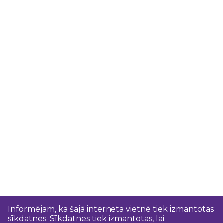
Informējam, ka šajā interneta vietnē tiek izmantotas
sīkdatnes. Sīkdatnes tiek izmantotas, lai