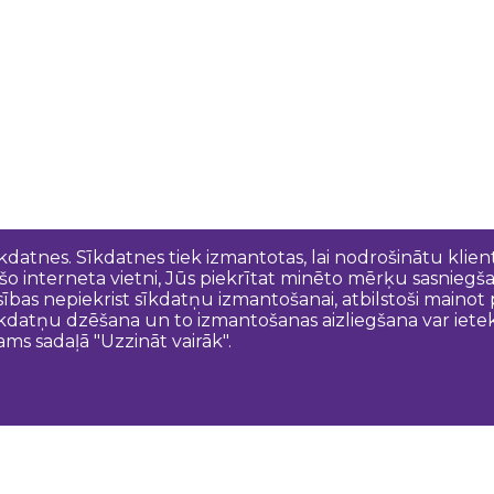
īkdatnes. Sīkdatnes tiek izmantotas, lai nodrošinātu kli
 šo interneta vietni, Jūs piekrītat minēto mērķu sasniegš
esības nepiekrist sīkdatņu izmantošanai, atbilstoši maino
kdatņu dzēšana un to izmantošanas aizliegšana var ietek
ams sadaļā "Uzzināt vairāk".
Sazinies ar mums
N