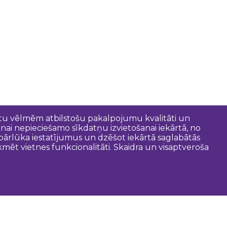
entu vēlmēm atbilstošu pakalpojumu kvalitāti un
anai nepieciešamo sīkdatņu izvietošanai iekārtā, no
t pārlūka iestatījumus un dzēšot iekārtā saglabātās
mēt vietnes funkcionalitāti. Skaidra un visaptveroša
oderīgi