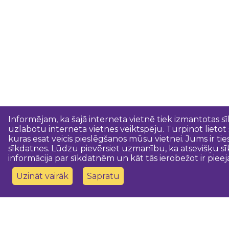
Informējam, ka šajā interneta vietnē tiek izmantotas s
uzlabotu interneta vietnes veiktspēju. Turpinot lietot
kuras esat veicis pieslēgšanos mūsu vietnei. Jums ir ti
sīkdatnes. Lūdzu pievērsiet uzmanību, ka atsevišķu sī
informācija par sīkdatnēm un kāt tās ierobežot ir pieej
Uzināt vairāk
Sapratu