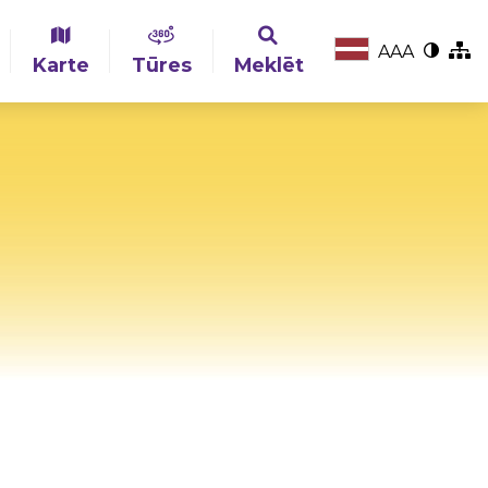
A
A
A
Karte
Tūres
Meklēt