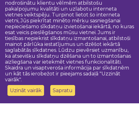
nodrošinātu klientu vēlmēm atbilstošu
pakalpojumu kvalitāti un uzlabotu interneta
vietnes veiktspēju. Turpinot lietot šo interneta
vietni, Jūs piekrītat minēto mērķu sasniegšanai
nepieciešamo sīkdatņu izvietošanai iekārtā, no kuras
esat veicis pieslēgšanos mūsu vietnei. Jums ir
tiesības nepiekrist sīkdatņu izmantošanai, atbilstoši
mainot pārlūka iestatījumus un dzēšot iekārtā
saglabātās sīkdatnes. Lūdzu pievērsiet uzmanību,
ka atsevišķu sīkdatņu dzēšana un to izmantošanas
aizliegšana var ietekmēt vietnes funkcionalitāti.
Skaidra un visaptveroša informācija par sīkdatnēm
un kāt tās ierobežot ir pieejams sadaļā "Uzzināt
vairāk".
Uzināt vairāk
Sapratu