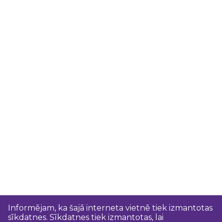
Informējam, ka šajā interneta vietnē tiek izmantotas
sīkdatnes. Sīkdatnes tiek izmantotas, lai