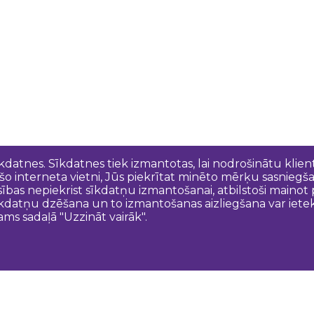
īkdatnes. Sīkdatnes tiek izmantotas, lai nodrošinātu kli
 šo interneta vietni, Jūs piekrītat minēto mērķu sasniegš
esības nepiekrist sīkdatņu izmantošanai, atbilstoši maino
kdatņu dzēšana un to izmantošanas aizliegšana var ietek
ams sadaļā "Uzzināt vairāk".
Sazinies ar mums
N