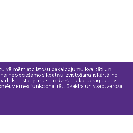
entu vēlmēm atbilstošu pakalpojumu kvalitāti un
anai nepieciešamo sīkdatņu izvietošanai iekārtā, no
t pārlūka iestatījumus un dzēšot iekārtā saglabātās
mēt vietnes funkcionalitāti. Skaidra un visaptveroša
oderīgi