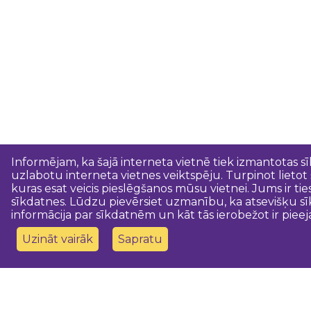
Informējam, ka šajā interneta vietnē tiek izmantotas s
uzlabotu interneta vietnes veiktspēju. Turpinot lietot
kuras esat veicis pieslēgšanos mūsu vietnei. Jums ir ti
sīkdatnes. Lūdzu pievērsiet uzmanību, ka atsevišķu sī
informācija par sīkdatnēm un kāt tās ierobežot ir pieej
Uzināt vairāk
Sapratu