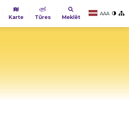
A
A
A
Karte
Tūres
Meklēt