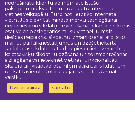
nodrošinātu klientu vēlmēm atbilstošu
pakalpojumu kvalitāti un uzlabotu interneta
vietnes veiktspēju. Turpinot lietot šo interneta
vietni, Jūs piekrītat minēto mērķu sasniegšanai
nepieciešamo sīkdatņu izvietošanai iekārtā, no kuras
esat veicis pieslēgšanos mūsu vietnei. Jums ir
tiesības nepiekrist sīkdatņu izmantošanai, atbilstoši
mainot pārlūka iestatījumus un dzēšot iekārtā
saglabātās sīkdatnes. Lūdzu pievērsiet uzmanību,
ka atsevišķu sīkdatņu dzēšana un to izmantošanas
aizliegšana var ietekmēt vietnes funkcionalitāti.
Skaidra un visaptveroša informācija par sīkdatnēm
un kāt tās ierobežot ir pieejams sadaļā "Uzzināt
vairāk".
Uzināt vairāk
Sapratu