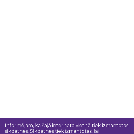
Informējam, ka šajā interneta vietnē tiek izmantotas
sīkdatnes. Sīkdatnes tiek izmantotas, lai