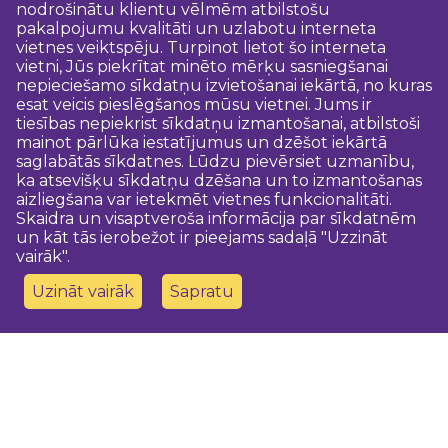
nodrošinātu klientu vēlmēm atbilstošu
pakalpojumu kvalitāti un uzlabotu interneta
vietnes veiktspēju. Turpinot lietot šo interneta
vietni, Jūs piekrītat minēto mērķu sasniegšanai
nepieciešamo sīkdatņu izvietošanai iekārtā, no kuras
esat veicis pieslēgšanos mūsu vietnei. Jums ir
tiesības nepiekrist sīkdatņu izmantošanai, atbilstoši
mainot pārlūka iestatījumus un dzēšot iekārtā
saglabātās sīkdatnes. Lūdzu pievērsiet uzmanību,
ka atsevišķu sīkdatņu dzēšana un to izmantošanas
aizliegšana var ietekmēt vietnes funkcionalitāti.
Skaidra un visaptveroša informācija par sīkdatnēm
un kāt tās ierobežot ir pieejams sadaļā "Uzzināt
vairāk".
Uzināt vairāk
Sapratu