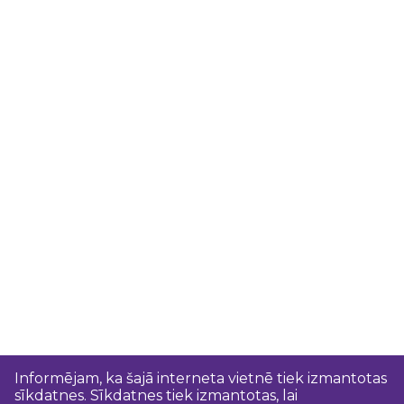
Informējam, ka šajā interneta vietnē tiek izmantotas
sīkdatnes. Sīkdatnes tiek izmantotas, lai