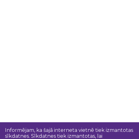
Informējam, ka šajā interneta vietnē tiek izmantotas
sīkdatnes. Sīkdatnes tiek izmantotas, lai