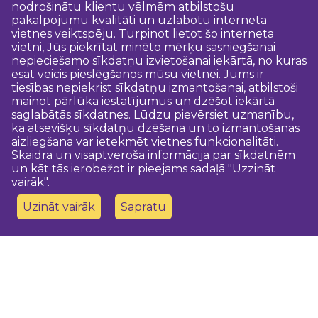
nodrošinātu klientu vēlmēm atbilstošu
pakalpojumu kvalitāti un uzlabotu interneta
vietnes veiktspēju. Turpinot lietot šo interneta
vietni, Jūs piekrītat minēto mērķu sasniegšanai
nepieciešamo sīkdatņu izvietošanai iekārtā, no kuras
esat veicis pieslēgšanos mūsu vietnei. Jums ir
tiesības nepiekrist sīkdatņu izmantošanai, atbilstoši
mainot pārlūka iestatījumus un dzēšot iekārtā
saglabātās sīkdatnes. Lūdzu pievērsiet uzmanību,
ka atsevišķu sīkdatņu dzēšana un to izmantošanas
aizliegšana var ietekmēt vietnes funkcionalitāti.
Skaidra un visaptveroša informācija par sīkdatnēm
un kāt tās ierobežot ir pieejams sadaļā "Uzzināt
vairāk".
Uzināt vairāk
Sapratu