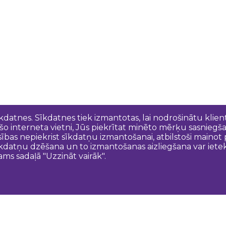
īkdatnes. Sīkdatnes tiek izmantotas, lai nodrošinātu kli
 šo interneta vietni, Jūs piekrītat minēto mērķu sasniegš
esības nepiekrist sīkdatņu izmantošanai, atbilstoši maino
kdatņu dzēšana un to izmantošanas aizliegšana var ietek
ams sadaļā "Uzzināt vairāk".
Sazinies ar mums
N