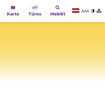
A
A
A
Karte
Tūres
Meklēt