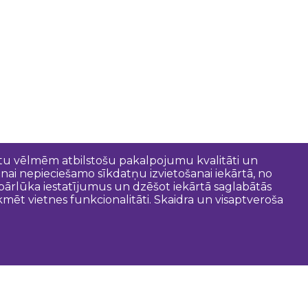
entu vēlmēm atbilstošu pakalpojumu kvalitāti un
anai nepieciešamo sīkdatņu izvietošanai iekārtā, no
t pārlūka iestatījumus un dzēšot iekārtā saglabātās
mēt vietnes funkcionalitāti. Skaidra un visaptveroša
oderīgi