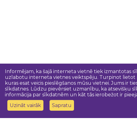
Informējam, ka šajā interneta vietnē tiek izmantotas s
uzlabotu interneta vietnes veiktspēju. Turpinot lietot
kuras esat veicis pieslēgšanos mūsu vietnei. Jums ir ti
sīkdatnes. Lūdzu pievērsiet uzmanību, ka atsevišķu sī
informācija par sīkdatnēm un kāt tās ierobežot ir pieej
Uzināt vairāk
Sapratu