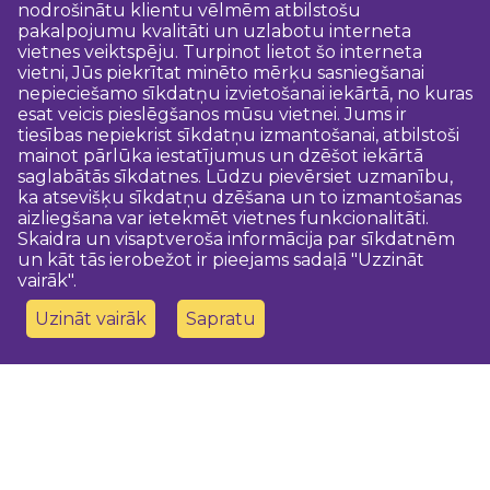
nodrošinātu klientu vēlmēm atbilstošu
pakalpojumu kvalitāti un uzlabotu interneta
vietnes veiktspēju. Turpinot lietot šo interneta
vietni, Jūs piekrītat minēto mērķu sasniegšanai
nepieciešamo sīkdatņu izvietošanai iekārtā, no kuras
esat veicis pieslēgšanos mūsu vietnei. Jums ir
tiesības nepiekrist sīkdatņu izmantošanai, atbilstoši
mainot pārlūka iestatījumus un dzēšot iekārtā
saglabātās sīkdatnes. Lūdzu pievērsiet uzmanību,
ka atsevišķu sīkdatņu dzēšana un to izmantošanas
aizliegšana var ietekmēt vietnes funkcionalitāti.
Skaidra un visaptveroša informācija par sīkdatnēm
un kāt tās ierobežot ir pieejams sadaļā "Uzzināt
vairāk".
Uzināt vairāk
Sapratu