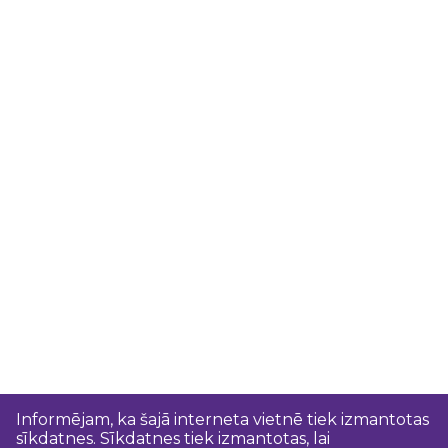
Informējam, ka šajā interneta vietnē tiek izmantotas
sīkdatnes. Sīkdatnes tiek izmantotas, lai