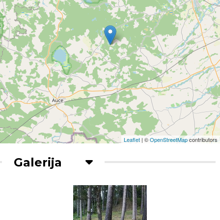
Leaflet
| ©
OpenStreetMap
contributors
Galerija