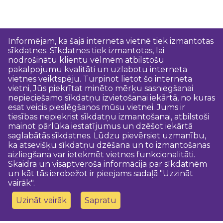
Informējam, ka šajā interneta vietnē tiek izmantotas
sīkdatnes. Sīkdatnes tiek izmantotas, lai
nodrošinātu klientu vēlmēm atbilstošu
pakalpojumu kvalitāti un uzlabotu interneta
vietnes veiktspēju. Turpinot lietot šo interneta
vietni, Jūs piekrītat minēto mērķu sasniegšanai
nepieciešamo sīkdatņu izvietošanai iekārtā, no kuras
esat veicis pieslēgšanos mūsu vietnei. Jums ir
tiesības nepiekrist sīkdatņu izmantošanai, atbilstoši
mainot pārlūka iestatījumus un dzēšot iekārtā
saglabātās sīkdatnes. Lūdzu pievērsiet uzmanību,
ka atsevišķu sīkdatņu dzēšana un to izmantošanas
aizliegšana var ietekmēt vietnes funkcionalitāti.
Skaidra un visaptveroša informācija par sīkdatnēm
un kāt tās ierobežot ir pieejams sadaļā "Uzzināt
vairāk".
Uzināt vairāk
Sapratu