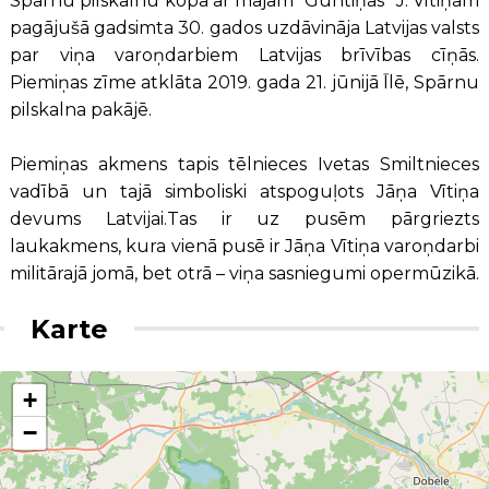
Spārnu pilskalnu kopā ar mājām “Guntiņas” J. Vītiņam
pagājušā gadsimta 30. gados uzdāvināja Latvijas valsts
par viņa varoņdarbiem Latvijas brīvības cīņās.
Piemiņas zīme atklāta 2019. gada 21. jūnijā Īlē, Spārnu
pilskalna pakājē.
Piemiņas akmens tapis tēlnieces Ivetas Smiltnieces
vadībā un tajā simboliski atspoguļots Jāņa Vītiņa
devums Latvijai.Tas ir uz pusēm pārgriezts
laukakmens, kura vienā pusē ir Jāņa Vītiņa varoņdarbi
militārajā jomā, bet otrā – viņa sasniegumi opermūzikā.
Karte
+
−