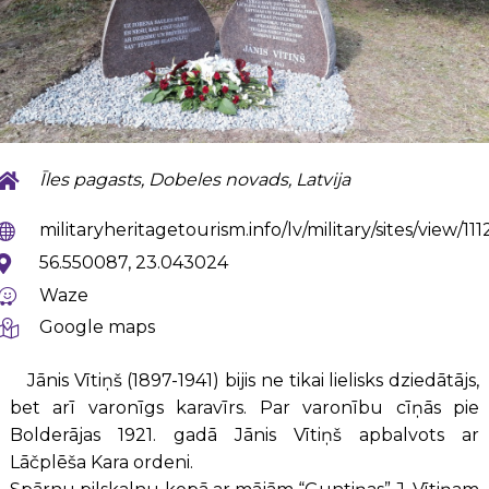
Īles pagasts, Dobeles novads, Latvija
militaryheritagetourism.info/lv/military/sites/view/111
56.550087, 23.043024
Waze
Google maps
Jānis Vītiņš (1897-1941) bijis ne tikai lielisks dziedātājs,
bet arī varonīgs karavīrs. Par varonību cīņās pie
Bolderājas 1921. gadā Jānis Vītiņš apbalvots ar
Lāčplēša Kara ordeni.