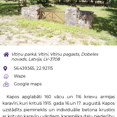
Vītiņu parkā, Vītiņi, Vītiņu pagasts, Dobeles
novads, Latvija, LV-3708
56.439365, 22.92115
Waze
Google maps
Kapos apglabāti 160 vācu un 116 krievu armijas
karavīri, kuri krituši 1915. gada 16.un 17. augustā. Kapos
uzstādīts piemineklis un individuālie betona krustiņi
ar kritušo karavīru vārdiem, karaspēka daļu piederību