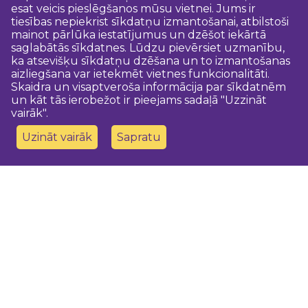
esat veicis pieslēgšanos mūsu vietnei. Jums ir
tiesības nepiekrist sīkdatņu izmantošanai, atbilstoši
mainot pārlūka iestatījumus un dzēšot iekārtā
saglabātās sīkdatnes. Lūdzu pievērsiet uzmanību,
ka atsevišķu sīkdatņu dzēšana un to izmantošanas
aizliegšana var ietekmēt vietnes funkcionalitāti.
Skaidra un visaptveroša informācija par sīkdatnēm
un kāt tās ierobežot ir pieejams sadaļā "Uzzināt
vairāk".
Uzināt vairāk
Sapratu
Sazinies ar mums
Dobeles novada TIC