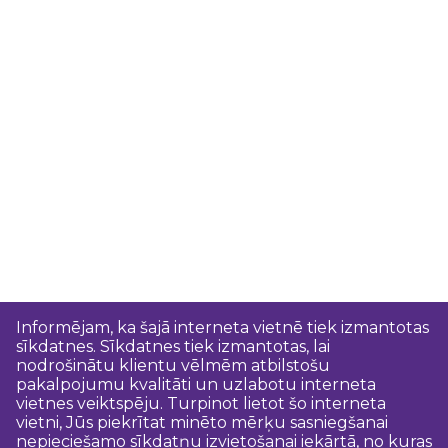
Informējam, ka šajā interneta vietnē tiek izmantotas
sīkdatnes. Sīkdatnes tiek izmantotas, lai
nodrošinātu klientu vēlmēm atbilstošu
pakalpojumu kvalitāti un uzlabotu interneta
vietnes veiktspēju. Turpinot lietot šo interneta
vietni, Jūs piekrītat minēto mērķu sasniegšanai
nepieciešamo sīkdatņu izvietošanai iekārtā, no kuras