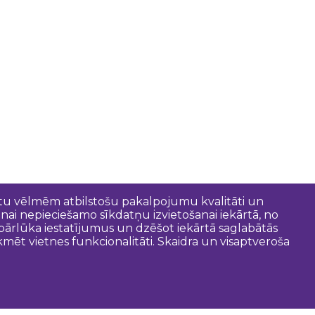
entu vēlmēm atbilstošu pakalpojumu kvalitāti un
anai nepieciešamo sīkdatņu izvietošanai iekārtā, no
t pārlūka iestatījumus un dzēšot iekārtā saglabātās
mēt vietnes funkcionalitāti. Skaidra un visaptveroša