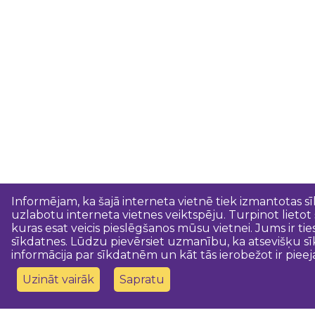
Informējam, ka šajā interneta vietnē tiek izmantotas s
uzlabotu interneta vietnes veiktspēju. Turpinot lietot
kuras esat veicis pieslēgšanos mūsu vietnei. Jums ir ti
sīkdatnes. Lūdzu pievērsiet uzmanību, ka atsevišķu sī
informācija par sīkdatnēm un kāt tās ierobežot ir pieej
Uzināt vairāk
Sapratu