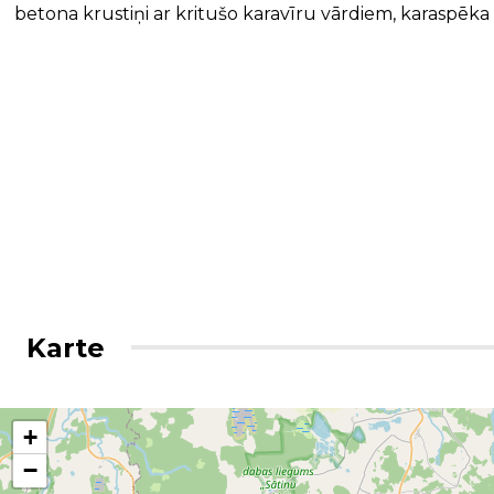
betona krustiņi ar kritušo karavīru vārdiem, karaspēk
Karte
+
−