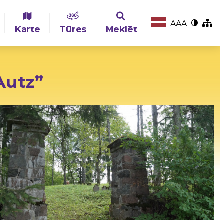
A
A
A
Karte
Tūres
Meklēt
Autz”