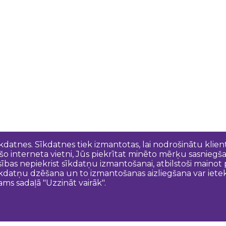
īkdatnes. Sīkdatnes tiek izmantotas, lai nodrošinātu kli
 šo interneta vietni, Jūs piekrītat minēto mērķu sasniegš
esības nepiekrist sīkdatņu izmantošanai, atbilstoši maino
kdatņu dzēšana un to izmantošanas aizliegšana var ietek
ams sadaļā "Uzzināt vairāk".