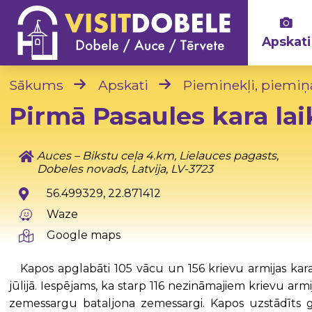
Apskati
Sākums
Apskati
Pieminekļi, piemiņ
Pirmā Pasaules kara lai
Auces – Bikstu ceļa 4.km, Lielauces pagasts,
Dobeles novads, Latvija, LV-3723
56.499329, 22.871412
Waze
Google maps
Kapos apglabāti 105 vācu un 156 krievu armijas karav
jūlijā. Iespējams, ka starp 116 nezināmajiem krievu arm
zemessargu bataljona zemessargi. Kapos uzstādīts gr