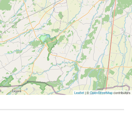
Leaflet
| ©
OpenStreetMap
contributors