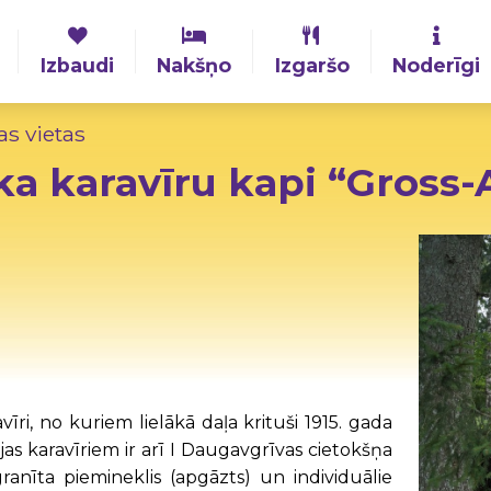
Izbaudi
Nakšņo
Izgaršo
Noderīgi
as vietas
ka karavīru kapi “Gross-
īri, no kuriem lielākā daļa krituši 1915. gada
ijas karavīriem ir arī I Daugavgrīvas cietokšņa
anīta piemineklis (apgāzts) un individuālie