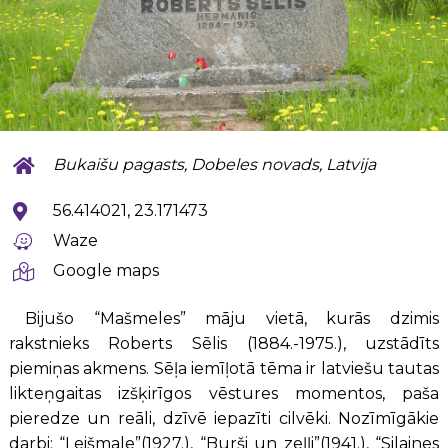
Bukaišu pagasts, Dobeles novads, Latvija
56.414021, 23.171473
Waze
Google maps
Bijušo “Mašmeles” māju vietā, kurās dzimis
rakstnieks Roberts Sēlis (1884.-1975.), uzstādīts
piemiņas akmens. Sēļa iemīļotā tēma ir latviešu tautas
likteņgaitas izšķirīgos vēstures momentos, paša
pieredze un reāli, dzīvē iepazīti cilvēki. Nozīmīgākie
darbi: “Leišmale”(1927.), “Burši un zeļļi”(1941.), “Silaines