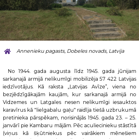
Annenieku pagasts, Dobeles novads, Latvija
No 1944. gada augusta līdz 1945. gada jūnijam
sarkanajā armijā nelikumīgi mobilizēja 57 422 Latvijas
iedzīvotājus. Kā raksta „Latvijas Avīze”, viena no
bezjēdzīgākajām kaujām, kur sarkanajā armijā no
Vidzemes un Latgales nesen nelikumīgi iesauktos
karavīrus kā "lielgabalu gaļu" raidīja tiešā uzbrukumā
pretinieka pārspēkam, norisinājās 1945. gada 23. – 25.
janvārī pie Kambaru mājām. Pēc aculiecinieku stāstītā
(viņus kā šķūtniekus pēc vairākiem mēnešiem