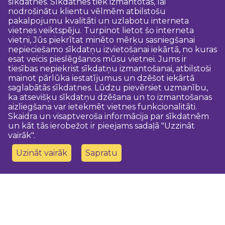
sīkdatnes. Sīkdatnes tiek izmantotas, lai
nodrošinātu klientu vēlmēm atbilstošu
pakalpojumu kvalitāti un uzlabotu interneta
vietnes veiktspēju. Turpinot lietot šo interneta
vietni, Jūs piekrītat minēto mērķu sasniegšanai
nepieciešamo sīkdatņu izvietošanai iekārtā, no kuras
esat veicis pieslēgšanos mūsu vietnei. Jums ir
tiesības nepiekrist sīkdatņu izmantošanai, atbilstoši
mainot pārlūka iestatījumus un dzēšot iekārtā
saglabātās sīkdatnes. Lūdzu pievērsiet uzmanību,
ka atsevišķu sīkdatņu dzēšana un to izmantošanas
aizliegšana var ietekmēt vietnes funkcionalitāti.
Skaidra un visaptveroša informācija par sīkdatnēm
un kāt tās ierobežot ir pieejams sadaļā "Uzzināt
vairāk".
Uzināt vairāk
Sapratu