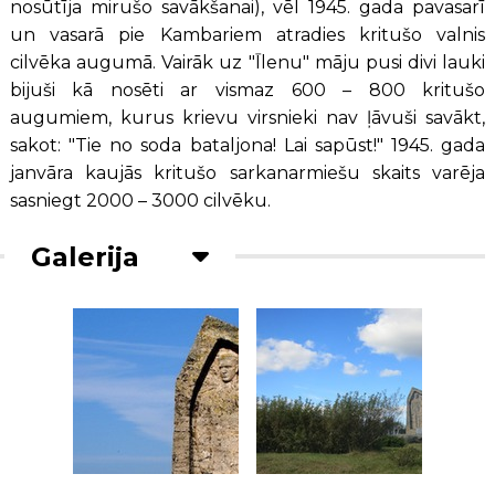
nosūtīja mirušo savākšanai), vēl 1945. gada pavasarī
un vasarā pie Kambariem atradies kritušo valnis
cilvēka augumā. Vairāk uz "Īlenu" māju pusi divi lauki
bijuši kā nosēti ar vismaz 600 – 800 kritušo
augumiem, kurus krievu virsnieki nav ļāvuši savākt,
sakot: "Tie no soda bataljona! Lai sapūst!" 1945. gada
janvāra kaujās kritušo sarkanarmiešu skaits varēja
sasniegt 2000 – 3000 cilvēku.
Galerija