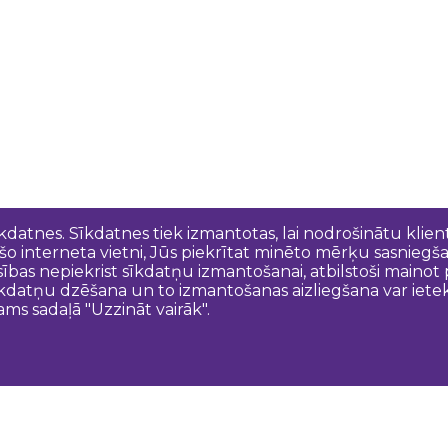
īkdatnes. Sīkdatnes tiek izmantotas, lai nodrošinātu kli
 šo interneta vietni, Jūs piekrītat minēto mērķu sasniegš
esības nepiekrist sīkdatņu izmantošanai, atbilstoši maino
kdatņu dzēšana un to izmantošanas aizliegšana var ietek
ams sadaļā "Uzzināt vairāk".
Sazinies ar mums
N