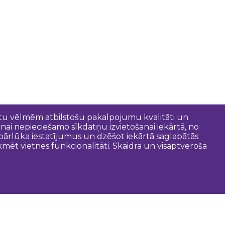
entu vēlmēm atbilstošu pakalpojumu kvalitāti un
anai nepieciešamo sīkdatņu izvietošanai iekārtā, no
t pārlūka iestatījumus un dzēšot iekārtā saglabātās
mēt vietnes funkcionalitāti. Skaidra un visaptveroša
oderīgi