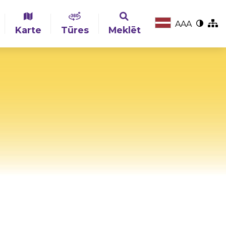
A
A
A
Karte
Tūres
Meklēt