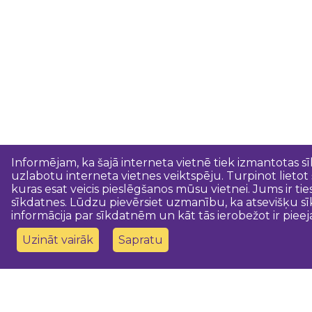
Informējam, ka šajā interneta vietnē tiek izmantotas s
uzlabotu interneta vietnes veiktspēju. Turpinot lietot
kuras esat veicis pieslēgšanos mūsu vietnei. Jums ir ti
sīkdatnes. Lūdzu pievērsiet uzmanību, ka atsevišķu sī
informācija par sīkdatnēm un kāt tās ierobežot ir pieej
Uzināt vairāk
Sapratu