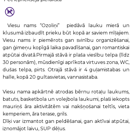
Viesu nams “Ozoliņi” piedāvā lauku mierā un
klusumā izbaudīt prieku būt kopā ar saviem mīļajiem.
Viesu nams ir piemērots gan svinību organizēšanai,
gan ģimeņu kopīgā laika pavadīšanai, gan romantiskai
atpūtai divatā.Pirmajā stāvā ir plaša viesību telpa (līdz
30 personām), mūsdienīgi aprīkota virtuves zona, WC,
dušas telpa, pirts. Otrajā stāvā ir 4 guļamistabas un
halle, kopā 20 gultasvietas, vannasistaba.
Viesu nama apkārtnē atrodas bērnu rotaļu laukums,
batuts, basketbola un volejbola laukumi, plaši iekopts
mauriņš āra aktivitātēm vai nakšņošanai teltīs, vieta
kemperiem, āra terase, grils.
Dīķi var izmantot gan peldēšanai, gan aktīvai atpūtai,
iznomājot laivu, SUP dēļus.