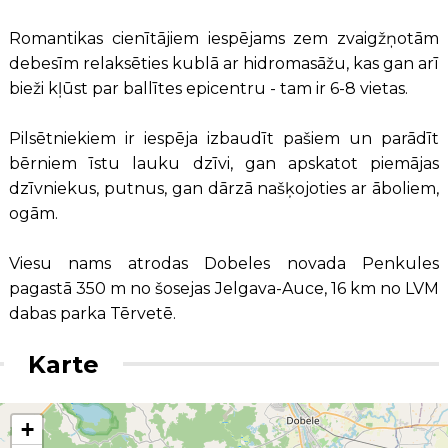
Romantikas cienītājiem iespējams zem zvaigžņotām
debesīm relaksēties kublā ar hidromasāžu, kas gan arī
bieži kļūst par ballītes epicentru - tam ir 6-8 vietas.
Pilsētniekiem ir iespēja izbaudīt pašiem un parādīt
bērniem īstu lauku dzīvi, gan apskatot piemājas
dzīvniekus, putnus, gan dārzā našķojoties ar āboliem,
ogām.
Viesu nams atrodas Dobeles novada Penkules
pagastā 350 m no šosejas Jelgava-Auce, 16 km no LVM
dabas parka Tērvetē.
Karte
+