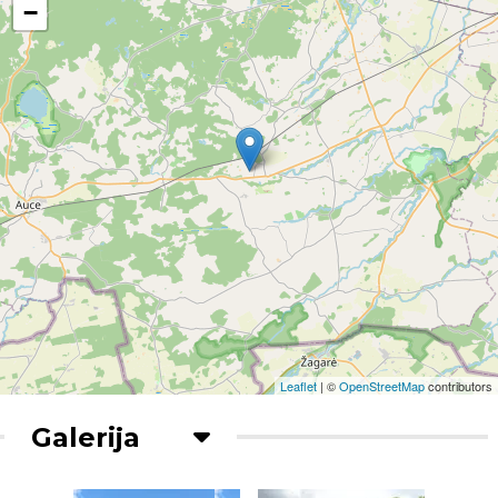
−
Leaflet
| ©
OpenStreetMap
contributors
Galerija