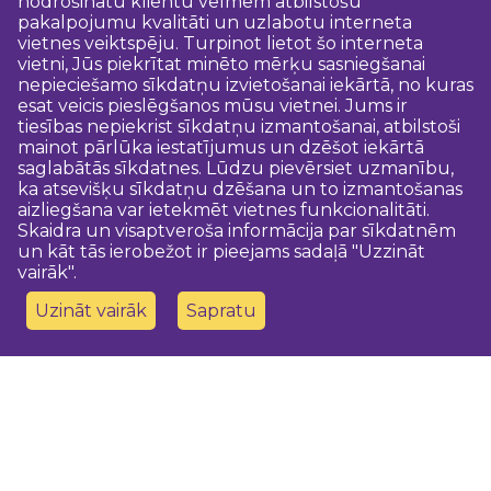
nodrošinātu klientu vēlmēm atbilstošu
pakalpojumu kvalitāti un uzlabotu interneta
vietnes veiktspēju. Turpinot lietot šo interneta
vietni, Jūs piekrītat minēto mērķu sasniegšanai
nepieciešamo sīkdatņu izvietošanai iekārtā, no kuras
esat veicis pieslēgšanos mūsu vietnei. Jums ir
tiesības nepiekrist sīkdatņu izmantošanai, atbilstoši
mainot pārlūka iestatījumus un dzēšot iekārtā
saglabātās sīkdatnes. Lūdzu pievērsiet uzmanību,
ka atsevišķu sīkdatņu dzēšana un to izmantošanas
aizliegšana var ietekmēt vietnes funkcionalitāti.
Skaidra un visaptveroša informācija par sīkdatnēm
un kāt tās ierobežot ir pieejams sadaļā "Uzzināt
vairāk".
Uzināt vairāk
Sapratu