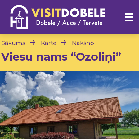
Sākums
Karte
Nakšņo
Viesu nams “Ozoliņi”