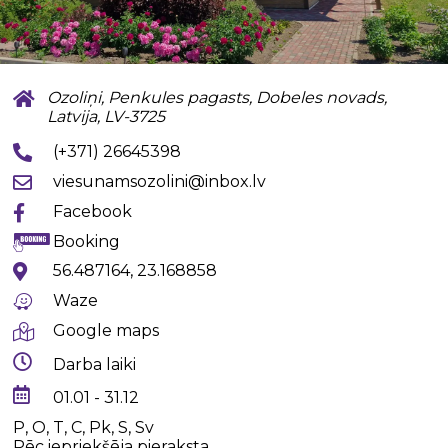
Ozoliņi, Penkules pagasts, Dobeles novads,
Latvija, LV-3725
(+371) 26645398
viesunamsozolini@inbox.lv
Facebook
Booking
56.487164, 23.168858
Waze
Google maps
Darba laiki
01.01 - 31.12
P, O, T, C, Pk, S, Sv
Pēc iepriekšēja pieraksta