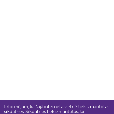
Informējam, ka šajā interneta vietnē tiek izmantotas
sīkdatnes. Sīkdatnes tiek izmantotas, lai