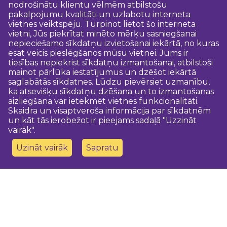
nodrošinātu klientu vēlmēm atbilstošu
pakalpojumu kvalitāti un uzlabotu interneta
vietnes veiktspēju. Turpinot lietot šo interneta
vietni, Jūs piekrītat minēto mērķu sasniegšanai
nepieciešamo sīkdatņu izvietošanai iekārtā, no kuras
esat veicis pieslēgšanos mūsu vietnei. Jums ir
tiesības nepiekrist sīkdatņu izmantošanai, atbilstoši
mainot pārlūka iestatījumus un dzēšot iekārtā
saglabātās sīkdatnes. Lūdzu pievērsiet uzmanību,
ka atsevišķu sīkdatņu dzēšana un to izmantošanas
aizliegšana var ietekmēt vietnes funkcionalitāti.
Skaidra un visaptveroša informācija par sīkdatnēm
un kāt tās ierobežot ir pieejams sadaļā "Uzzināt
vairāk".
Uzināt vairāk
Sapratu