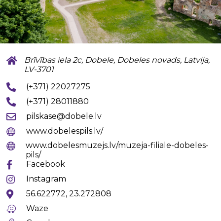
Brīvības iela 2c, Dobele, Dobeles novads, Latvija,
LV-3701
(+371) 22027275
(+371) 28011880
pilskase@dobele.lv
www.dobelespils.lv/
www.dobelesmuzejs.lv/muzeja-filiale-dobeles-
pils/
Facebook
Instagram
56.622772, 23.272808
Waze