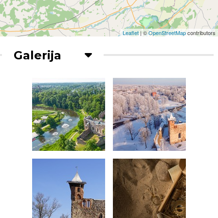
Leaflet
| ©
OpenStreetMap
contributors
Galerija