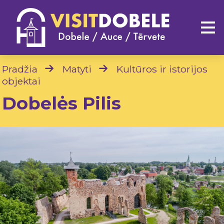
Pradžia
Matyti
Kultūros ir istorijos
objektai
Dobelės Pilis