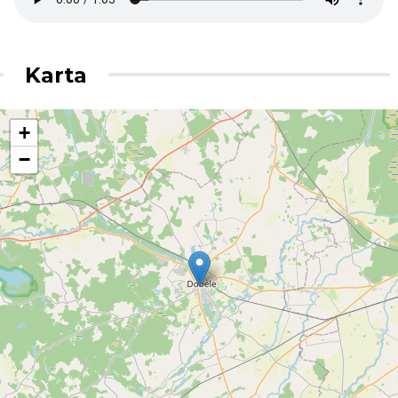
Karta
+
−