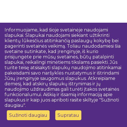
Informuojame, kad šioje svetainėje naudojami
slapukai. Slapukai naudojami siekiant užtikrinti
klientų lūkesčius atitinkančią paslaugų kokybę bei
pagerinti svetainės veikimą. Toliau naudodamiesi šia
svetaine sutinkate, kad įrenginyje, iš kurio
prisijungėte prie mūsų svetainės, būtų patalpinti
slapukai, reikalingi minėtiems tikslams pasiekti. Jūs
turite teisę atsisakyti slapukų naudojimo atitinkamai
pakeisdami savo naršyklės nustatymus ir ištrindami
Jūsų įrenginyje saugomus slapukus. Atkreipiame
dėmesį, kad atskirų slapukų ištrynimas ir jų
naudojimo uždraudimas gali turėti įtakos svetainės
funkcionalumui. Aiškią ir išsamią informaciją apie
slapukus ir kaip juos apriboti rasite skiltyje "Sužinoti
daugiau".
Sužinoti daugiau
Supratau