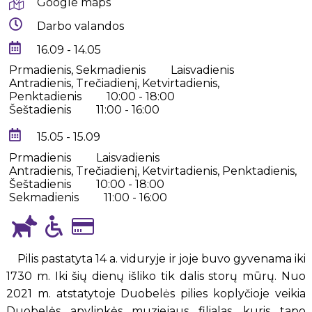
Google maps
Darbo valandos
16.09 - 14.05
Prmadienis, Sekmadienis
Laisvadienis
Antradienis, Trečiadienį, Ketvirtadienis,
Penktadienis
10:00 - 18:00
Šeštadienis
11:00 - 16:00
15.05 - 15.09
Prmadienis
Laisvadienis
Antradienis, Trečiadienį, Ketvirtadienis, Penktadienis,
Šeštadienis
10:00 - 18:00
Sekmadienis
11:00 - 16:00
Pilis pastatyta 14 a. viduryje ir joje buvo gyvenama iki
1730 m. Iki šių dienų išliko tik dalis storų mūrų. Nuo
2021 m. atstatytoje Duobelės pilies koplyčioje veikia
Duobelės apylinkės muziejaus filialas, kuris tapo