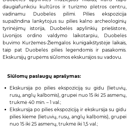
daugiafunkciu kultūros ir turizmo plėtros centru,
vadinamu Duobelės pilimi. Pilies ekspozicija
supažindina lankytojus su pilies kalno archeologinių
tyrinėjimų istorija, Duobelės apylinkių priešistore,
Livonijos ordino valdymo laikotarpiu, Duobelės
buvimo Kuržemės-Žiemgalos kunigaikštystėje laikais,
taip pat Duobelės pilies legendomis ir pasakomis.
Ekskursijų grupėms siūlomos ekskursijos su vadovu.
Siūlomų paslaugų aprašymas:
Ekskursija po pilies ekspoziciją su gidu (lietuvių,
rusų, anglų kalbomis), grupei nuo 15 iki 25 asmenų,
trukmė 40 min. – 1 val.;
Ekskursija po pilies ekspoziciją ir ekskursija su gidu
pilies kieme (lietuvių, rusų, anglų kalbomis), grupei
nuo 15 iki 25 asmenų, trukmė iki 1,5 val.;