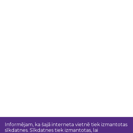
Informējam, ka šajā interneta vietnē tiek izmantotas
sīkdatnes. Sīkdatnes tiek izmantotas, lai