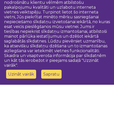
nodrošinātu klientu vēlmēm atbilstošu
pakalpojumu kvalitāti un uzlabotu interneta
vietnes veiktspēju. Turpinot lietot šo interneta
vietni, Jūs piekrītat minēto mērķu sasniegšanai
nepieciešamo sīkdatņu izvietošanai iekārtā, no kuras
esat veicis pieslēgšanos mūsu vietnei. Jums ir
tiesības nepiekrist sīkdatņu izmantošanai, atbilstoši
mainot pārlūka iestatījumus un dzēšot iekārtā
saglabātās sīkdatnes. Lūdzu pievērsiet uzmanību,
ka atsevišķu sīkdatņu dzēšana un to izmantošanas
aizliegšana var ietekmēt vietnes funkcionalitāti.
Skaidra un visaptveroša informācija par sīkdatnēm
un kāt tās ierobežot ir pieejams sadaļā "Uzzināt
vairāk".
Uzināt vairāk
Sapratu