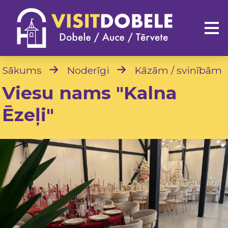
Sākums
Noderīgi
Kāzām / svinībām
Viesu nams "Kalna
Ēzeļi"