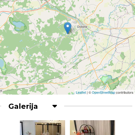
Leaflet
| ©
OpenStreetMap
contributors
Galerija