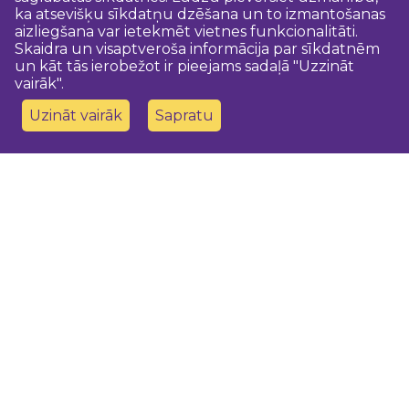
ka atsevišķu sīkdatņu dzēšana un to izmantošanas
aizliegšana var ietekmēt vietnes funkcionalitāti.
Skaidra un visaptveroša informācija par sīkdatnēm
un kāt tās ierobežot ir pieejams sadaļā "Uzzināt
vairāk".
Uzināt vairāk
Sapratu
Sazinies ar mums
Dobeles novada TIC
turisms@dobele.lv
(+371) 28675118
Dobeles Amatu māja, Baznīcas iela 8, Dobele