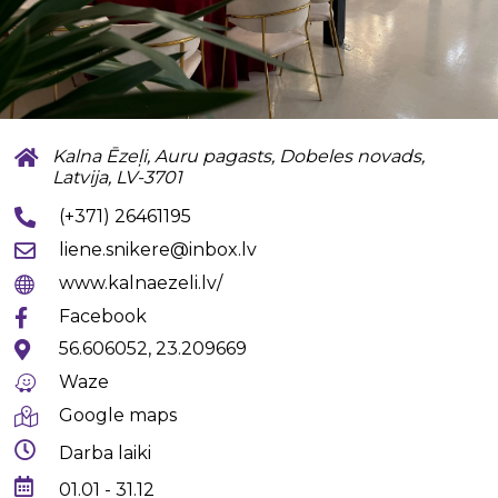
Kalna Ēzeļi, Auru pagasts, Dobeles novads,
Latvija, LV-3701
(+371) 26461195
liene.snikere@inbox.lv
www.kalnaezeli.lv/
Facebook
56.606052, 23.209669
Waze
Google maps
Darba laiki
01.01 - 31.12