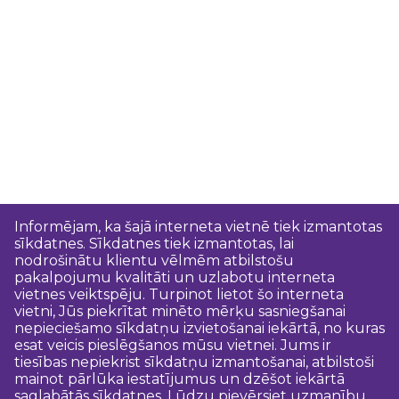
Informējam, ka šajā interneta vietnē tiek izmantotas
sīkdatnes. Sīkdatnes tiek izmantotas, lai
nodrošinātu klientu vēlmēm atbilstošu
pakalpojumu kvalitāti un uzlabotu interneta
vietnes veiktspēju. Turpinot lietot šo interneta
vietni, Jūs piekrītat minēto mērķu sasniegšanai
nepieciešamo sīkdatņu izvietošanai iekārtā, no kuras
esat veicis pieslēgšanos mūsu vietnei. Jums ir
tiesības nepiekrist sīkdatņu izmantošanai, atbilstoši
mainot pārlūka iestatījumus un dzēšot iekārtā
saglabātās sīkdatnes. Lūdzu pievērsiet uzmanību,