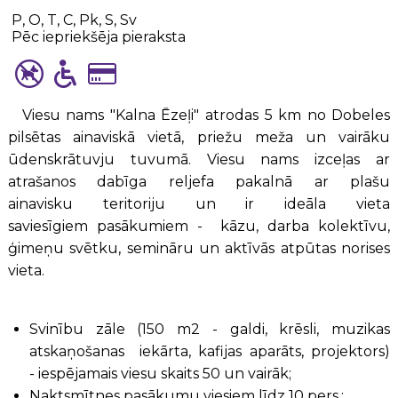
P, O, T, C, Pk, S, Sv
Pēc iepriekšēja pieraksta
Viesu nams "Kalna Ēzeļi" atrodas 5 km no Dobeles
pilsētas ainaviskā vietā, priežu meža un vairāku
ūdenskrātuvju tuvumā. Viesu nams izceļas ar
atrašanos dabīga reljefa pakalnā ar plašu
ainavisku teritoriju un ir ideāla vieta
saviesīgiem pasākumiem - kāzu, darba kolektīvu,
ģimeņu svētku, semināru un aktīvās atpūtas norises
vieta.
Svinību zāle (150 m2 - galdi, krēsli, muzikas
atskaņošanas iekārta, kafijas aparāts, projektors)
- iespējamais viesu skaits 50 un vairāk;
Naktsmītnes pasākumu viesiem līdz 10 pers.;