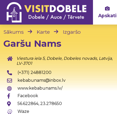
Apskati
Sākums
Karte
Izgaršo
Garšu Nams
Viestura iela 5, Dobele, Dobeles novads, Latvija,
LV-3701
(+371) 24881200
kebabunams@inbox.lv
www.kebabunams.lv/
Facebook
56.622864, 23.278650
Waze