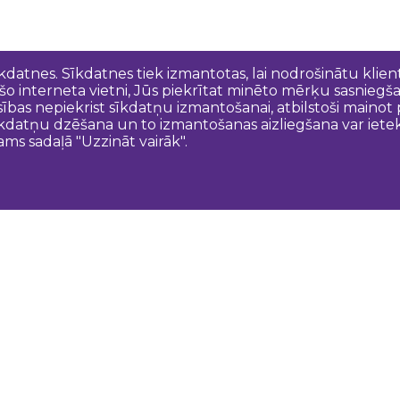
īkdatnes. Sīkdatnes tiek izmantotas, lai nodrošinātu kli
 šo interneta vietni, Jūs piekrītat minēto mērķu sasniegš
esības nepiekrist sīkdatņu izmantošanai, atbilstoši maino
kdatņu dzēšana un to izmantošanas aizliegšana var ietek
ams sadaļā "Uzzināt vairāk".
Sazinies ar mums
N
Dobeles novada TIC
turisms@dobele.lv
(+371) 28675118
Dobeles Amatu māja, Baznīcas iela 8, Dobele