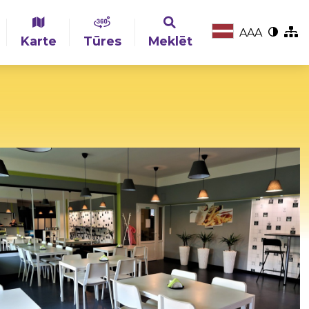
A
A
A
Karte
Tūres
Meklēt