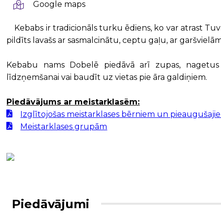
Google maps
Kebabs ir tradicionāls turku ēdiens, ko var atrast Tuv
pildīts lavašs ar sasmalcinātu, ceptu gaļu, ar garšvie
Kebabu nams Dobelē piedāvā arī zupas, nagetus 
līdzņemšanai vai baudīt uz vietas pie āra galdiņiem.
Piedāvājums ar meistarklasēm:
Izglītojošas meistarklases bērniem un pieaugušaji
Meistarklases grupām
Piedāvājumi