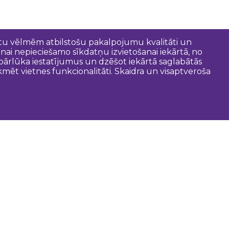
entu vēlmēm atbilstošu pakalpojumu kvalitāti un
anai nepieciešamo sīkdatņu izvietošanai iekārtā, no
t pārlūka iestatījumus un dzēšot iekārtā saglabātās
mēt vietnes funkcionalitāti. Skaidra un visaptveroša
oderīgi
Dobeles novada pašvaldība
Zemgales tūrisma lapa
Latvijas tūrisma lapa
Tūrisma informācijas centri
Gida pakalpojumi