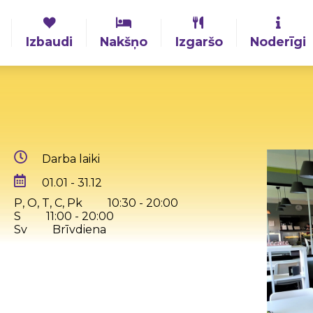
Izbaudi
Nakšņo
Izgaršo
Noderīgi
Darba laiki
01.01 - 31.12
P, O, T, C, Pk
10:30 - 20:00
S
11:00 - 20:00
Sv
Brīvdiena