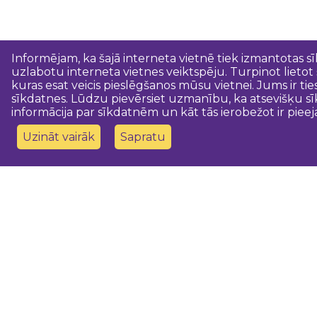
Informējam, ka šajā interneta vietnē tiek izmantotas s
uzlabotu interneta vietnes veiktspēju. Turpinot lietot
kuras esat veicis pieslēgšanos mūsu vietnei. Jums ir ti
sīkdatnes. Lūdzu pievērsiet uzmanību, ka atsevišķu sī
informācija par sīkdatnēm un kāt tās ierobežot ir pieej
Uzināt vairāk
Sapratu