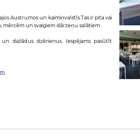
ajos Austrumos un kaimiņvalstīs.Tas ir pita vai
lām, mērcēm un svaigiem dārzeņu salātiem.
un dažādus dzērienus. Iespējams pasūtīt
em