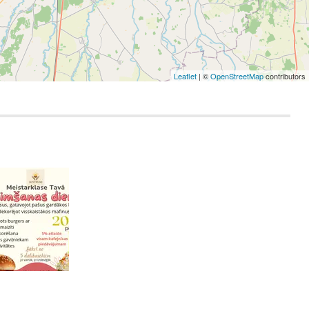
Leaflet
| ©
OpenStreetMap
contributors