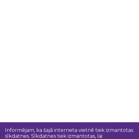
Informējam, ka šajā interneta vietnē tiek izmantotas
sīkdatnes. Sīkdatnes tiek izmantotas, lai