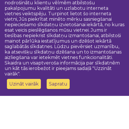
nodrošinātu klientu vēlmēm atbilstošu
pakalpojumu kvalitāti un uzlabotu interneta
vietnes veiktspēju. Turpinot lietot šo interneta
vietni, Jūs piekrītat minēto mērķu sasniegšanai
nepieciešamo sīkdatņu izvietošanai iekārtā, no kuras
esat veicis pieslēgšanos mūsu vietnei. Jums ir
tiesības nepiekrist sīkdatņu izmantošanai, atbilstoši
mainot pārlūka iestatījumus un dzēšot iekārtā
saglabātās sīkdatnes. Lūdzu pievērsiet uzmanību,
ka atsevišķu sīkdatņu dzēšana un to izmantošanas
aizliegšana var ietekmēt vietnes funkcionalitāti.
Skaidra un visaptveroša informācija par sīkdatnēm
un kāt tās ierobežot ir pieejams sadaļā "Uzzināt
vairāk".
Uzināt vairāk
Sapratu